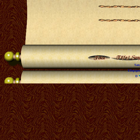
San
Ellepige
D