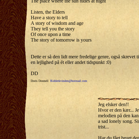
The place where the sun hides at night
Listen, the Elders
Have a story to tell
A story of wisdom and age
They tell you the story
Of once upon a time
The story of tomorrow is yours
Dette er så den lidt mere fredelige genre, også skrevet
en lejlighed på ét eller andet tidspunkt :0)
DD
Doris Donnell
Ridderkvinden@hotmail.com
Jeg elsker den!!
Hvor er den kær... J
melodien på den kan 
a sad lonely song. Si
trist...
Har du fået brugt den