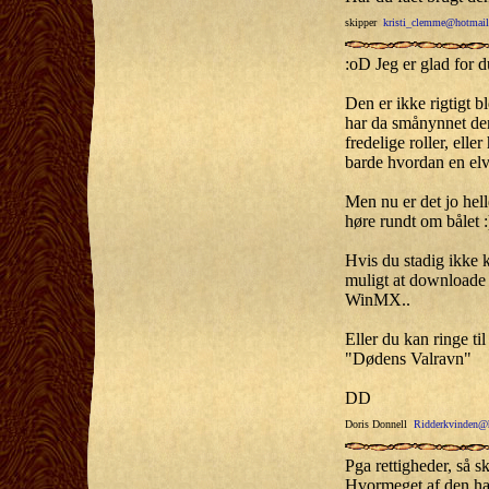
skipper
kristi_clemme@hotmai
:oD Jeg er glad for d
Den er ikke rigtigt b
har da smånynnet den 
fredelige roller, elle
barde hvordan en elv
Men nu er det jo hell
høre rundt om bålet :
Hvis du stadig ikke 
muligt at download
WinMX..
Eller du kan ringe til
"Dødens Valravn"
DD
Doris Donnell
Ridderkvinden@
Pga rettigheder, så sk
Hvormeget af den har