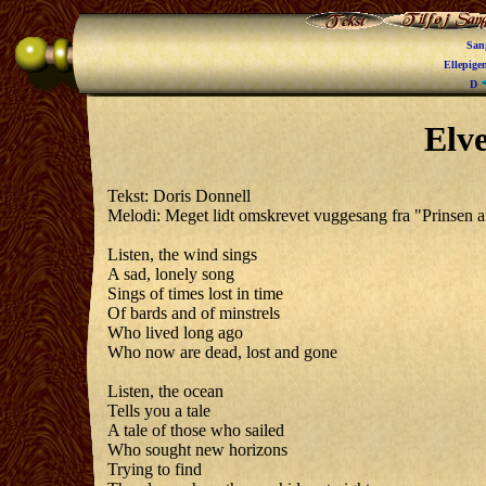
San
Ellepige
D
Elv
Tekst: Doris Donnell
Melodi: Meget lidt omskrevet vuggesang fra "Prinsen 
Listen, the wind sings
A sad, lonely song
Sings of times lost in time
Of bards and of minstrels
Who lived long ago
Who now are dead, lost and gone
Listen, the ocean
Tells you a tale
A tale of those who sailed
Who sought new horizons
Trying to find