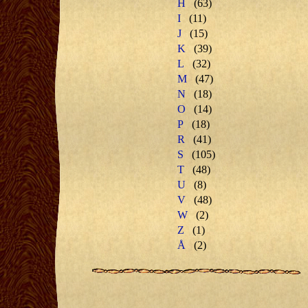
H
(63)
I
(11)
J
(15)
K
(39)
L
(32)
M
(47)
N
(18)
O
(14)
P
(18)
R
(41)
S
(105)
T
(48)
U
(8)
V
(48)
W
(2)
Z
(1)
Å
(2)