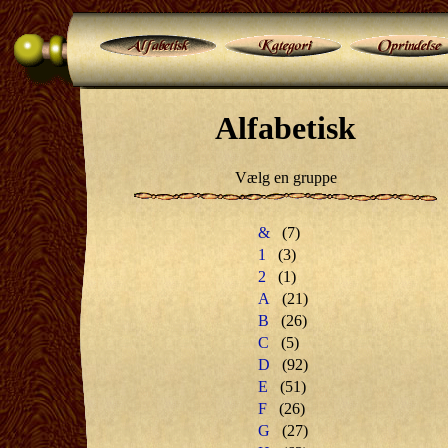
Alfabetisk
Vælg en gruppe
&
(7)
1
(3)
2
(1)
A
(21)
B
(26)
C
(5)
D
(92)
E
(51)
F
(26)
G
(27)