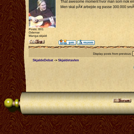
That awesome moment hvor man som nok en af de
Men skal pÃ¥ arbejde og passe 300.000 sm
Posts: 601
Odense
Manga-skjald
Display posts from previous:
SkjaldeDebat
->
Skjaldetavlen