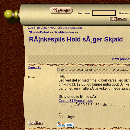
Username:
Passwor
Log in to check your private messages
SkjaldeDebat
->
Skjaldetavlen
->
RÃ¦nkespils Hold sÃ¸ger Skjald
View previo
Cereal31
#1 Posted: Wed Jul 10, 2013 22:06
Post subject:
Hej,
Posts: 1
Jeg ved det er med rimelig kort varsel jeg skr
omkring kl. 19.00, og kunne rigtig godt tÃ¦nke
par timer, og vi ville sÃ¦tte virkelig meget pr
Skriv endelig til mig pÃ¥
Cereal31@gmail.com
eller ring pÃ¥ 20 68 34 36 hvis det har nogle 
vh.
John Joyce