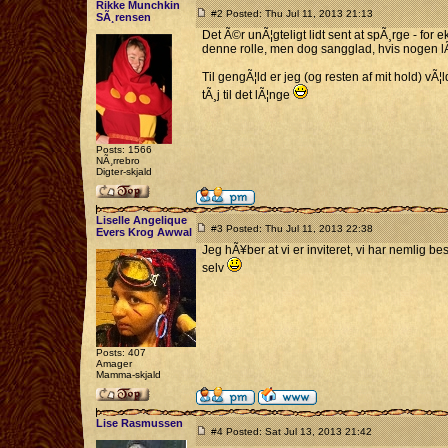
Rikke Munchkin
#2 Posted: Thu Jul 11, 2013 21:13
SÃ¸rensen
Det Ã©r unÃ¦gteligt lidt sent at spÃ¸rge - for
denne rolle, men dog sangglad, hvis nogen lÃ¦g
Til gengÃ¦ld er jeg (og resten af mit hold) v
tÃ¸j til det lÃ¦nge
Posts: 1566
NÃ¸rrebro
Digter-skjald
Liselle Angelique
#3 Posted: Thu Jul 11, 2013 22:38
Evers Krog Awwal
Jeg hÃ¥ber at vi er inviteret, vi har nemlig be
selv
Posts: 407
Amager
Mamma-skjald
Lise Rasmussen
#4 Posted: Sat Jul 13, 2013 21:42