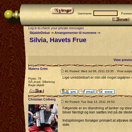
Username:
Passwor
Log in to check your private messages
SkjaldeDebat
->
Arrangementer til numrene
->
Silvia, Havets Frue
View previo
Malene Grim
#1 Posted: Wed Jul 06, 2011 23:35
Post subject
Lige umiddelbart er min idé noget sigøjner-
Posts: 78
GÃ¸dvad, Silkeborg
Bage-skjald
Christian Colberg
#2 Posted: Tue Sep 13, 2011 16:53
Følgende er en dlandning af tanker og ideer
bliver færdigt og kan sættes ind på de steder
Indspilningen forsøger primært at afprøve de
side.