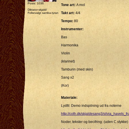
Posts: 1036
Tone art:
A mol
Diktator-skjald/
Takt art:
4/4
Folkevalgt samba-tyran
Tempo:
80
Instrumenter:
Bas
Harmonika
Violin
(klarinet)
Tamburin (med skin)
Sang x2
(Kor)
Materiale:
Lydfil: Demo indspilning ud fra noterne
http://coth.dk/skjaldesang3/silvia_havets_
Noder, tekster og becifring: (uden C.stykke)