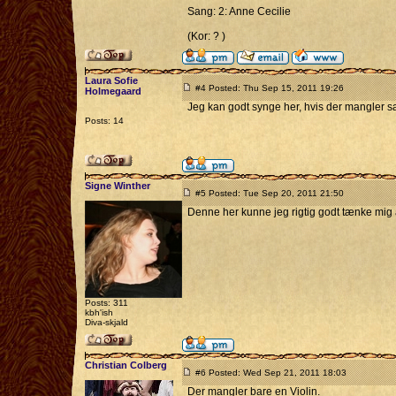
Sang: 2: Anne Cecilie
(Kor: ? )
Laura Sofie
#4 Posted: Thu Sep 15, 2011 19:26
Holmegaard
Jeg kan godt synge her, hvis der mangler s
Posts: 14
Signe Winther
#5 Posted: Tue Sep 20, 2011 21:50
Denne her kunne jeg rigtig godt tænke mig a
Posts: 311
kbh'ish
Diva-skjald
Christian Colberg
#6 Posted: Wed Sep 21, 2011 18:03
Der mangler bare en Violin.