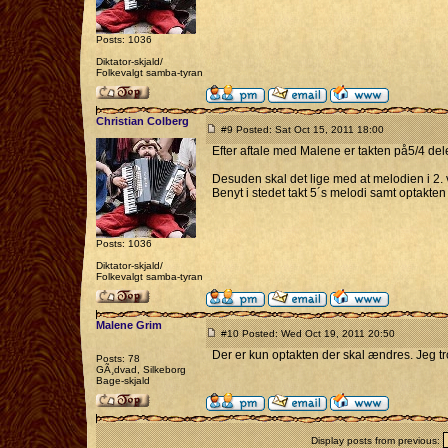
Posts: 1036
Diktator-skjald/
Folkevalgt samba-tyran
Christian Colberg
#9 Posted: Sat Oct 15, 2011 18:00
Efter aftale med Malene er takten på5/4 dele
Desuden skal det lige med at melodien i 2. v
Benyt i stedet takt 5´s melodi samt optakten 
Posts: 1036
Diktator-skjald/
Folkevalgt samba-tyran
Malene Grim
#10 Posted: Wed Oct 19, 2011 20:50
Der er kun optakten der skal ændres. Jeg tr
Posts: 78
GÃ¸dvad, Silkeborg
Bage-skjald
Display posts from previous: