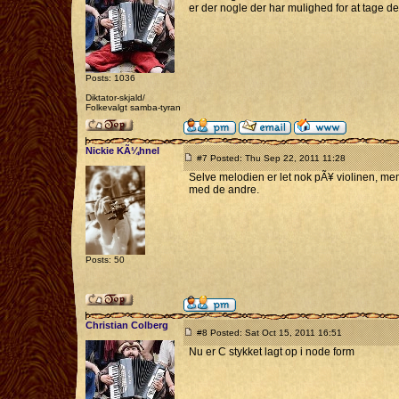
er der nogle der har mulighed for at tage d
Posts: 1036
Diktator-skjald/
Folkevalgt samba-tyran
Nickie KÃ¼hnel
#7 Posted: Thu Sep 22, 2011 11:28
Selve melodien er let nok pÃ¥ violinen, men
med de andre.
Posts: 50
Christian Colberg
#8 Posted: Sat Oct 15, 2011 16:51
Nu er C stykket lagt op i node form