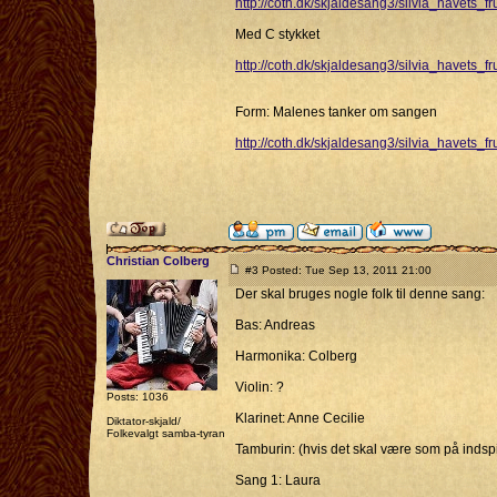
http://coth.dk/skjaldesang3/silvia_havets_fr
Med C stykket
http://coth.dk/skjaldesang3/silvia_havets_fr
Form: Malenes tanker om sangen
http://coth.dk/skjaldesang3/silvia_havets_f
Christian Colberg
#3 Posted: Tue Sep 13, 2011 21:00
Der skal bruges nogle folk til denne sang:
Bas: Andreas
Harmonika: Colberg
Violin: ?
Posts: 1036
Klarinet: Anne Cecilie
Diktator-skjald/
Folkevalgt samba-tyran
Tamburin: (hvis det skal være som på indspi
Sang 1: Laura