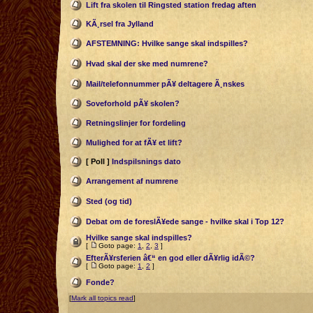
Lift fra skolen til Ringsted station fredag aften
KÃ¸rsel fra Jylland
AFSTEMNING: Hvilke sange skal indspilles?
Hvad skal der ske med numrene?
Mail/telefonnummer pÃ¥ deltagere Ã¸nskes
Soveforhold pÃ¥ skolen?
Retningslinjer for fordeling
Mulighed for at fÃ¥ et lift?
[ Poll ]
Indspilsnings dato
Arrangement af numrene
Sted (og tid)
Debat om de foreslÃ¥ede sange - hvilke skal i Top 12?
Hvilke sange skal indspilles?
[
Goto page:
1
,
2
,
3
]
EfterÃ¥rsferien â€“ en god eller dÃ¥rlig idÃ©?
[
Goto page:
1
,
2
]
Fonde?
[
Mark all topics read
]