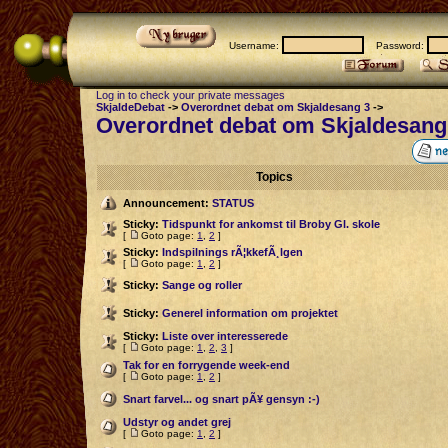
Username:
Password:
Log in to check your private messages
SkjaldeDebat
->
Overordnet debat om Skjaldesang 3
->
Overordnet debat om Skjaldesang
Topics
Announcement:
STATUS
Sticky:
Tidspunkt for ankomst til Broby Gl. skole
[
Goto page:
1
,
2
]
Sticky:
Indspilnings rÃ¦kkefÃ¸lgen
[
Goto page:
1
,
2
]
Sticky:
Sange og roller
Sticky:
Generel information om projektet
Sticky:
Liste over interesserede
[
Goto page:
1
,
2
,
3
]
Tak for en forrygende week-end
[
Goto page:
1
,
2
]
Snart farvel... og snart pÃ¥ gensyn :-)
Udstyr og andet grej
[
Goto page:
1
,
2
]