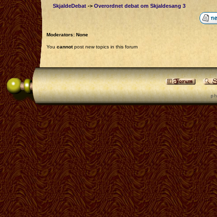
SkjaldeDebat
->
Overordnet debat om Skjaldesang 3
Moderators: None
You
cannot
post new topics in this forum
p h