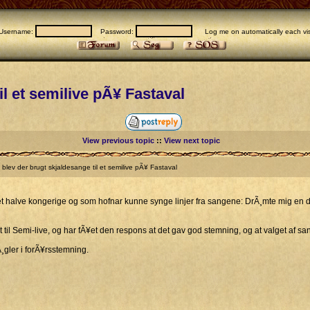
Username:
Password:
Log me on automatically each vis
il et semilive pÃ¥ Fastaval
View previous topic
::
View next topic
lev der brugt skjaldesange til et semilive pÃ¥ Fastaval
det halve kongerige og som hofnar kunne synge linjer fra sangene: DrÃ¸mte mig en drÃ¸
 til Semi-live, og har fÃ¥et den respons at det gav god stemning, og at valget af s
gler i forÃ¥rsstemning.