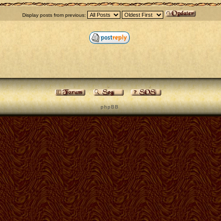
Display posts from previous:
p h p B B