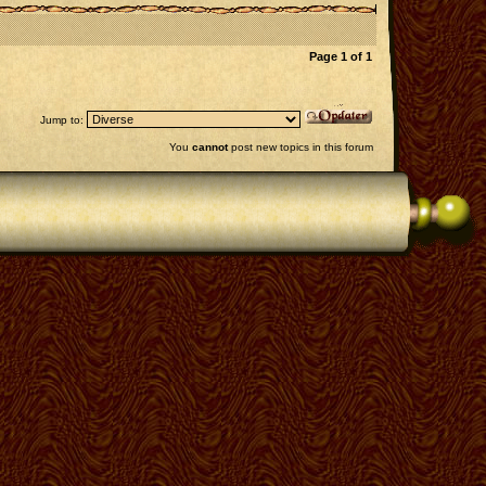
Page
1
of
1
Jump to:
You
cannot
post new topics in this forum