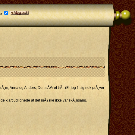
it
m, Anna og Anders, Der stÃ¥r et trÃ¦. (Er jeg flittig nok prÃ¸ver
ange klart udlignede at det mÃ¥ske ikke var skÃ¸nsang.