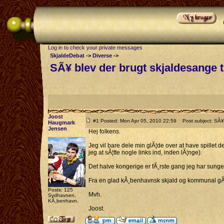
Log in to check your private messages
SkjaldeDebat
->
Diverse
->
SÃ¥ blev der brugt skjaldesange t
Joost
#1 Posted: Mon Apr 05, 2010 22:59
Post subject: SÃ¥ b
Haugmark
Jensen
Hej folkens.
Jeg vil bare dele min glÃ¦de over at have spillet 
jeg at sÃ¦tte nogle links ind, inden lÃ¦nge).
Det halve kongerige er fÃ¸rste gang jeg har sunget
Fra en glad kÃ¸benhavnsk skjald og kommunal gÃ¸
Posts: 125
Mvh.
Sydhavnen,
KÃ¸benhavn.
Joost.