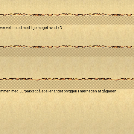
iver vel looted med lige meget hvad xD
sammen med Lurpakket på et eller andet bryggeri i nærheden af gågaden.