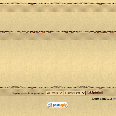
Display posts from previous:
Goto page
1
,
2
N