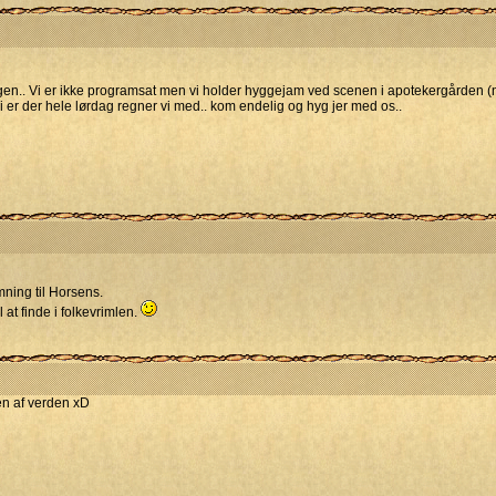
.. Vi er ikke programsat men vi holder hyggejam ved scenen i apotekergården (nå
 er der hele lørdag regner vi med.. kom endelig og hyg jer med os..
mning til Horsens.
il at finde i folkevrimlen.
n af verden xD