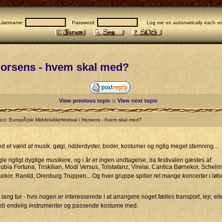
Username:
Password:
Log me on automatically each vis
 Horsens - hvem skal med?
View previous topic
::
View next topic
t: EuropÃ¦isk Middelalderfestival i Horsens - hvem skal med?
d et væld af musik, gøgl, ridderdyster, boder, kostumer og rigtig meget stemning...
gle rigtigt dygtige musikere, og i år er ingen undtagelse, da festivalen gæstes af:
a Fortuna, Triskilian, Modi Versus, Tolstafanz, Virelai, Cantica Børnekor, Schelm
or, Ranild, Orenburg Truppen... Og hver gruppe spiller ret mange koncerter i løbet af
n lang tur - hvis nogen er interesserede i at arrangere noget fælles transport, lejr, 
b endelig instrumenter og passende kostume med.