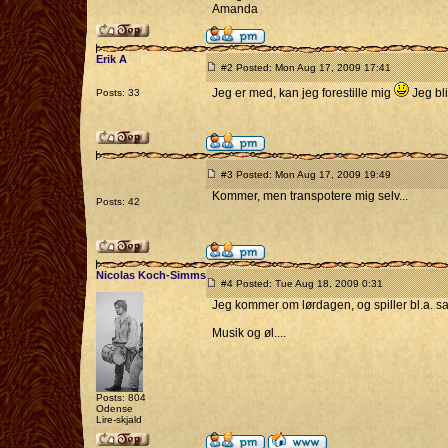
Amanda
Erik A
#2 Posted: Mon Aug 17, 2009 17:41
Jeg er med, kan jeg forestille mig
Jeg bl
Posts: 33
#3 Posted: Mon Aug 17, 2009 19:49
Kommer, men transpotere mig selv...
Posts: 42
Nicolas Koch-Simms
#4 Posted: Tue Aug 18, 2009 0:31
Jeg kommer om lørdagen, og spiller bl.a. 
Musik og øl....
Posts: 804
Odense
Lire-skjald