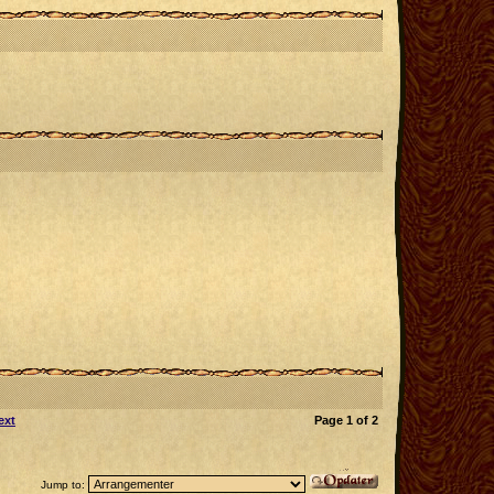
ext
Page
1
of
2
Jump to: