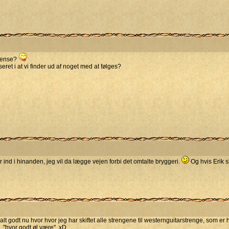
Odense?
seret i at vi finder ud af noget med at følges?
 ind i hinanden, jeg vil da lægge vejen forbi det omtalte bryggeri.
Og hvis Erik 
lt godt nu hvor hvor jeg har skiftet alle strengene til westernguitarstrenge, som e
''hvor godt øl være''. xD