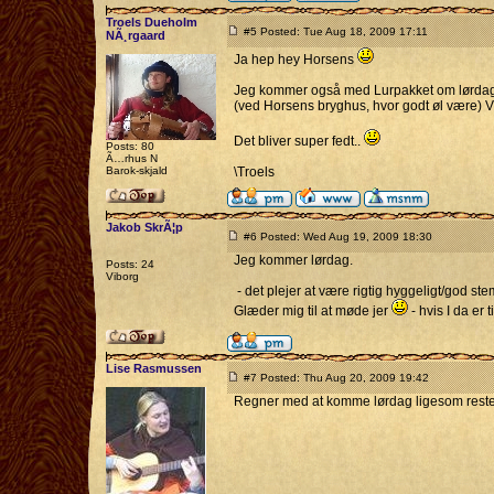
Troels Dueholm
#5 Posted: Tue Aug 18, 2009 17:11
NÃ¸rgaard
Ja hep hey Horsens
Jeg kommer også med Lurpakket om lørdagen
(ved Horsens bryghus, hvor godt øl være) Vi
Det bliver super fedt..
Posts: 80
Ã…rhus N
Barok-skjald
\Troels
Jakob SkrÃ¦p
#6 Posted: Wed Aug 19, 2009 18:30
Jeg kommer lørdag.
Posts: 24
Viborg
- det plejer at være rigtig hyggeligt/god ste
Glæder mig til at møde jer
- hvis I da er t
Lise Rasmussen
#7 Posted: Thu Aug 20, 2009 19:42
Regner med at komme lørdag ligesom reste