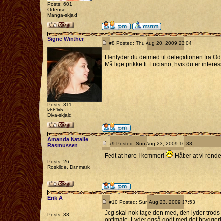
Posts: 601
Odense
Manga-skjald
Signe Winther
#8 Posted: Thu Aug 20, 2009 23:04
Hentyder du dermed til delegationen fra 
Må lige prikke til Luciano, hvis du er interes
Posts: 311
kbh'ish
Diva-skjald
Amanda Natalie
#9 Posted: Sun Aug 23, 2009 16:38
Rasmussen
Fedt at høre I kommer!
Håber at vi render
Posts: 26
Roskilde, Danmark
Erik A
#10 Posted: Sun Aug 23, 2009 17:53
Jeg skal nok tage den med, den lyder trods a
Posts: 33
optimale. Lyder også godt med det bryggeri, 