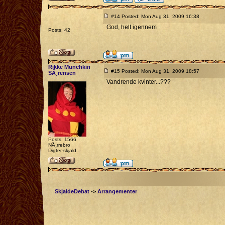
#14 Posted: Mon Aug 31, 2009 16:38
God, helt igennem
Posts: 42
Rikke Munchkin
#15 Posted: Mon Aug 31, 2009 18:57
SÃ¸rensen
Vandrende kvinter...???
Posts: 1566
NÃ¸rrebro
Digter-skjald
SkjaldeDebat
->
Arrangementer