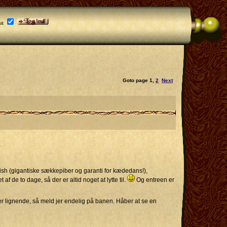
it
Goto page
1
,
2
Next
ish (gigantiske sækkepiber og garanti for kædedans!),
 de to dage, så der er altid noget at lytte til.
Og entreen er
eller lignende, så meld jer endelig på banen. Håber at se en