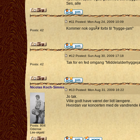
Ses, alle
#11 Posted: Mon Aug 24, 2009 10:09
Kommer nok ogsÃ¥ forbi til "hygge-jam"
Posts: 42
#12 Posted: Sun Aug 30, 2009 17:18
Tak for en fed omgang "Middelalderhyggej
Posts: 42
Nicolas Koch-Simms
#13 Posted: Mon Aug 31, 2009 16:22
Jo tak.
Ville godt have været der lidt længere..
Hvordan var koncerten med de vandrende k
Posts: 804
Odense
Lire-skjald