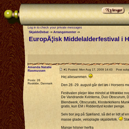
Log in to check your private messages
SkjaldeDebat
->
Arrangementer
->
EuropÃ¦isk Middelalderfestival i
Amanda Natalie
#1 Posted: Mon Aug 17, 2009 14:43
Post subjec
Rasmussen
Hej allesammen.
Posts: 26
Roskilde, Danmark
Den 28.-29. august går det løs i Horsens me
Festivalen plejer ikke mindst at tiltrække no
De Vandrande Kvinterna, Duo Obscurum, Dubi
Blendwerk, Obscuratis, Klosterkirkens Munkek
gratis, kun EM i Ridderdyst koster penge.
Selv bor jeg på Sjælland, så det er lidt af e
masse glade, veloplagte skjaldefolk.
Slæ
Mange hilsner herfra