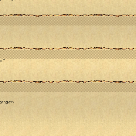
am"
vinter??