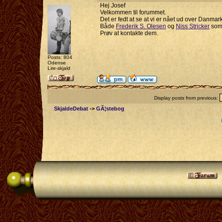
Hej Josef
Velkommen til forummet.
Det er fedt at se at vi er nået ud over Danma
Både
Frederik S. Olesen
og
Niss Stricker
som 
Prøv at kontakte dem.
Posts: 804
Odense
Lire-skjald
Display posts from previous:
SkjaldeDebat
->
GÃ¦stebog