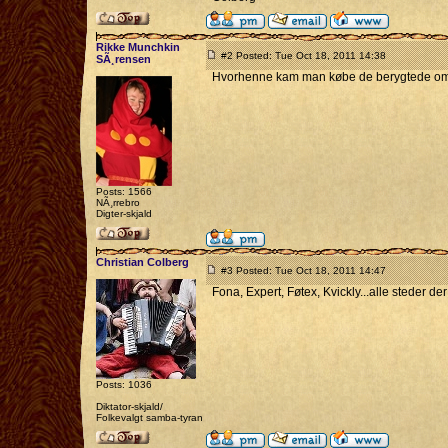
Rikke Munchkin
#2 Posted: Tue Oct 18, 2011 14:38
SÃ¸rensen
Hvorhenne kam man købe de berygtede omfo
Posts: 1566
NÃ¸rrebro
Digter-skjald
Christian Colberg
#3 Posted: Tue Oct 18, 2011 14:47
Fona, Expert, Føtex, Kvickly...alle steder de
Posts: 1036
Diktator-skjald/
Folkevalgt samba-tyran