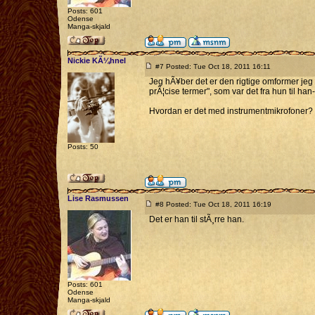
Posts: 601
Odense
Manga-skjald
Nickie KÃ¼hnel
#7 Posted: Tue Oct 18, 2011 16:11
Jeg hÃ¥ber det er den rigtige omformer jeg h
prÃ¦cise termer", som var det fra hun til han-
Hvordan er det med instrumentmikrofoner?
Posts: 50
Lise Rasmussen
#8 Posted: Tue Oct 18, 2011 16:19
Det er han til stÃ¸rre han.
Posts: 601
Odense
Manga-skjald