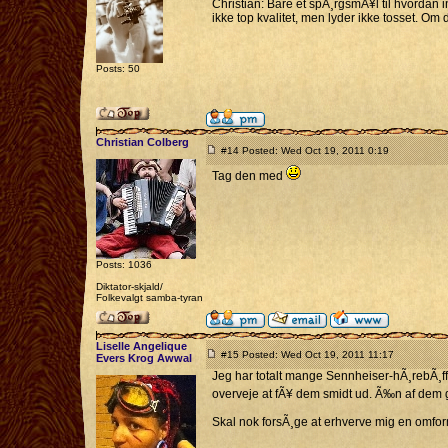
Christian: Bare et spÃ¸rgsmÃ¥l til hvordan i
ikke top kvalitet, men lyder ikke tosset. Om 
Posts: 50
Christian Colberg
#14 Posted: Wed Oct 19, 2011 0:19
Tag den med
Posts: 1036
Diktator-skjald/
Folkevalgt samba-tyran
Liselle Angelique
#15 Posted: Wed Oct 19, 2011 11:17
Evers Krog Awwal
Jeg har totalt mange Sennheiser-hÃ¸rebÃ¸ff
overveje at fÃ¥ dem smidt ud. Ã‰n af dem gi
Skal nok forsÃ¸ge at erhverve mig en omform