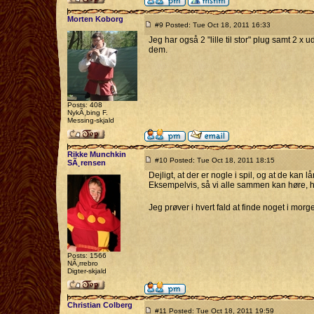
Morten Koborg
#9 Posted: Tue Oct 18, 2011 16:33
Jeg har også 2 "lille til stor" plug samt 2 x
dem.
Posts: 408
NykÃ¸bing F.
Messing-skjald
Rikke Munchkin
#10 Posted: Tue Oct 18, 2011 18:15
SÃ¸rensen
Dejligt, at der er nogle i spil, og at de kan
Eksempelvis, så vi alle sammen kan høre, hv
Jeg prøver i hvert fald at finde noget i morg
Posts: 1566
NÃ¸rrebro
Digter-skjald
Christian Colberg
#11 Posted: Tue Oct 18, 2011 19:59