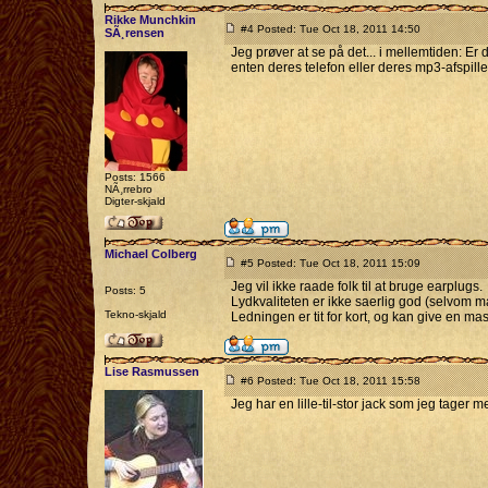
Rikke Munchkin
#4 Posted: Tue Oct 18, 2011 14:50
SÃ¸rensen
Jeg prøver at se på det... i mellemtiden: Er 
enten deres telefon eller deres mp3-afspille
Posts: 1566
NÃ¸rrebro
Digter-skjald
Michael Colberg
#5 Posted: Tue Oct 18, 2011 15:09
Jeg vil ikke raade folk til at bruge earplugs.
Posts: 5
Lydkvaliteten er ikke saerlig god (selvom m
Tekno-skjald
Ledningen er tit for kort, og kan give en mas
Lise Rasmussen
#6 Posted: Tue Oct 18, 2011 15:58
Jeg har en lille-til-stor jack som jeg tager