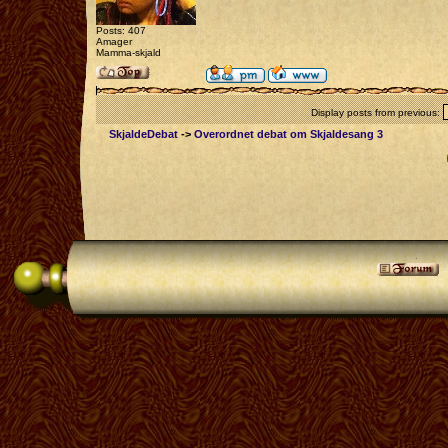
Posts: 407
Amager
Mamma-skjald
Display posts from previous:
SkjaldeDebat
->
Overordnet debat om Skjaldesang 3