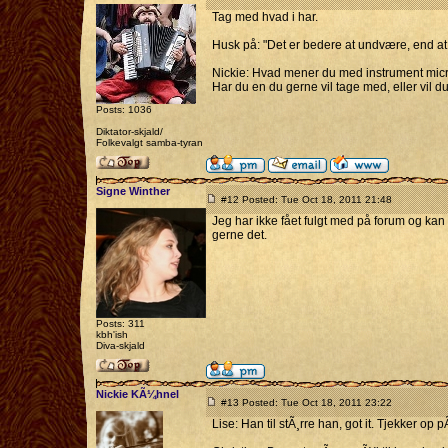
Tag med hvad i har.
Husk på: "Det er bedere at undvære, end a
Nickie: Hvad mener du med instrument mic
Har du en du gerne vil tage med, eller vil 
Posts: 1036
Diktator-skjald/
Folkevalgt samba-tyran
Signe Winther
#12 Posted: Tue Oct 18, 2011 21:48
Jeg har ikke fået fulgt med på forum og kan 
gerne det.
Posts: 311
kbh'ish
Diva-skjald
Nickie KÃ¼hnel
#13 Posted: Tue Oct 18, 2011 23:22
Lise: Han til stÃ¸rre han, got it. Tjekker op 