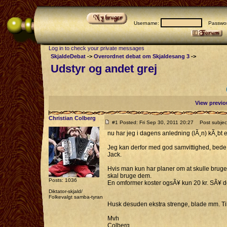
Username:
Passwor
Log in to check your private messages
SkjaldeDebat
->
Overordnet debat om Skjaldesang 3
->
Udstyr og andet grej
View previo
Christian Colberg
#1 Posted: Fri Sep 30, 2011 20:27
Post subject
nu har jeg i dagens anledning (lÃ¸n) kÃ¸bt e
Jeg kan derfor med god samvittighed, bede jer
Jack.
Hvis man kun har planer om at skulle bruge det
skal bruge dem.
Posts: 1036
En omformer koster ogsÃ¥ kun 20 kr. SÃ¥ det 
Diktator-skjald/
Folkevalgt samba-tyran
Husk desuden ekstra strenge, blade mm. Til 
Mvh
Colberg