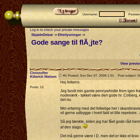
Username:
Passwor
Log in to check your private messages
SkjaldeDebat
->
Efterlysninger
->
Gode sange til flÃ¸jte?
View previo
Christoffer
#1 Posted: Sun Dec 07, 2008 1:51
Post subject: Go
Kiilerich Nielsen
Hej folkens.
Posts: 12
Jeg fandt min gamle pennywhistle frem igen fr
nodeværk - takket være den gode hr. Colberg, er 
det nu.
Min erfaring med det folkelige her i skandinavie
vil gerne udbygge i hvert fald et lille repetoire
Så jeg tænkte, siden jeg har fået gode råd her
af den slags.
Det må gerne være i D, men det er ikke et krav -