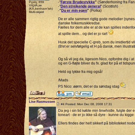
-"
Første Brudestykke
"
(
Sønderhoning
fra Fan
Posts: 659
VÃ¦rlÃ¸se
-"
Den strejkende general
" (
Scottish
)
(KÃ¸benhavn'ish)
-
"
Du er min egen
"
(Polka)
Multi-skjald
De er alle sammen rigtig gode melodier (synes j
danske folkemusikkredse.
Fælles for dem alle er at de kan spilles inden
at spille dem... og det er jo rart
Husk det specielle C-greb, som du imidlertid vil
(B'et er selvfølgelig et H på dansk, men illustrat
Og så vil jeg da, ligesom Nico, opfordre dig i at 
og en G-fløjte bliver du fx. glad for på et tidspun
Held og lykke fra mig også!
/Mads
PS Nico: øørm, det er da søndag idag
Lise Rasmussen
#4 Posted: Mon Dec 08, 2008 17:31
Da jeg i sin tid købte min tinwhistle, fulgte d
toneart - de er jo ikke så dyre - kunne du kigg
Ellers findes der helt sikkert på biblioteket nodeh