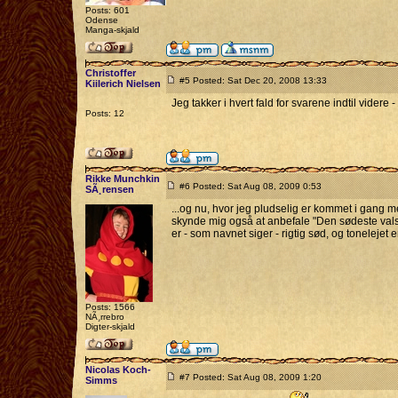
Posts: 601
Odense
Manga-skjald
Christoffer
#5 Posted: Sat Dec 20, 2008 13:33
Kiilerich Nielsen
Jeg takker i hvert fald for svarene indtil videre 
Posts: 12
Rikke Munchkin
#6 Posted: Sat Aug 08, 2009 0:53
SÃ¸rensen
...og nu, hvor jeg pludselig er kommet i gang me
skynde mig også at anbefale "Den sødeste vals
er - som navnet siger - rigtig sød, og tonelejet er
Posts: 1566
NÃ¸rrebro
Digter-skjald
Nicolas Koch-
#7 Posted: Sat Aug 08, 2009 1:20
Simms