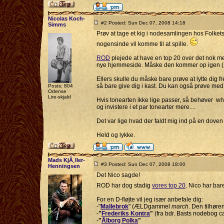
Nicolas Koch-
#2 Posted: Sun Dec 07, 2008 14:18
Simms
Prøv at tage et kig i nodesamlingen hos Folket
nogensinde vil komme til at spille.
ROD
plejede at have en top 20 over det nok mes
nye hjemmeside. Måske den kommer op igen 
Ellers skulle du måske bare prøve at lytte dig 
så bare give dig i kast. Du kan også prøve me
Posts: 804
Odense
Lire-skjald
Hvis tonearten ikke lige passer, så behøver whis
og invistere i et par tonearter mere....
Det var lige hvad der faldt mig ind på en doven
Held og lykke.
Mads KjÃ¸ller-
#3 Posted: Sun Dec 07, 2008 18:00
Henningsen
Det Nico sagde!
ROD har dog stadig
vores top 20
. Nico har bar
For en D-fløjte vil jeg især anbefale dig:
-"
Mallebrok
" (ÆLDgammel
march
. Den tilhør
-
"
Frederiks Kontra
"
(fra bdr. Basts nodebog c
-
"
Ålborg Polka
"