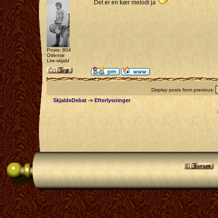
Det er en kær melodi ja
Posts: 804
Odense
Lire-skjald
Display posts from previous:
SkjaldeDebat
->
Efterlysninger