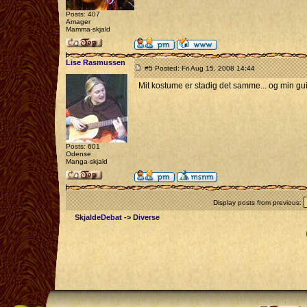
Posts: 407
Amager
Mamma-skjald
Lise Rasmussen
#5 Posted: Fri Aug 15, 2008 14:44
Mit kostume er stadig det samme... og min guit
Posts: 601
Odense
Manga-skjald
Display posts from previous:
SkjaldeDebat
->
Diverse