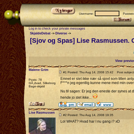
Username:
Passwor
Log in to check your private messages
SkjaldeDebat
->
Diverse
->
[Sjov og Spas] Lise Rasmussen. 
View previo
Malene Grim
#1 Posted: Thu Aug 14, 2008 15:42
Post subject
Emnet er slet ikke nær så sjovt som titlen an
Posts: 78
f****n jeg egentlig kunne mene med min oversk
GÃ¸dvad, Silkeborg
Bage-skjald
Nu til sagen: Er jeg den eneste der synes at d
hende jo slet ikke...
Lise Rasmussen
#2 Posted: Thu Aug 14, 2008 19:35
Lol WHAT? Hvad har I nu gang i? xD