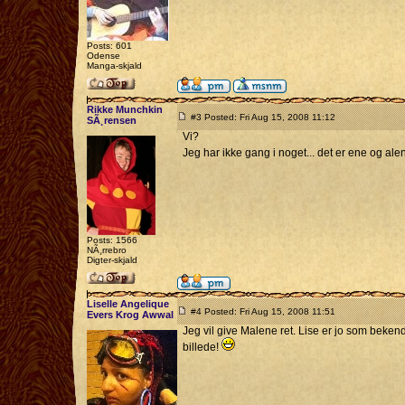
Posts: 601
Odense
Manga-skjald
Rikke Munchkin
#3 Posted: Fri Aug 15, 2008 11:12
SÃ¸rensen
Vi?
Jeg har ikke gang i noget... det er ene og a
Posts: 1566
NÃ¸rrebro
Digter-skjald
Liselle Angelique
#4 Posted: Fri Aug 15, 2008 11:51
Evers Krog Awwal
Jeg vil give Malene ret. Lise er jo som beken
billede!