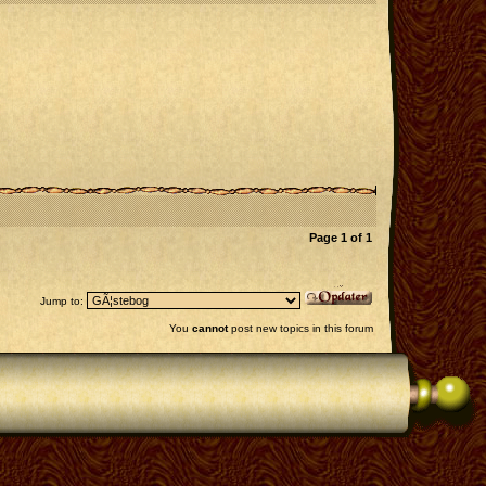
Page
1
of
1
Jump to:
You
cannot
post new topics in this forum