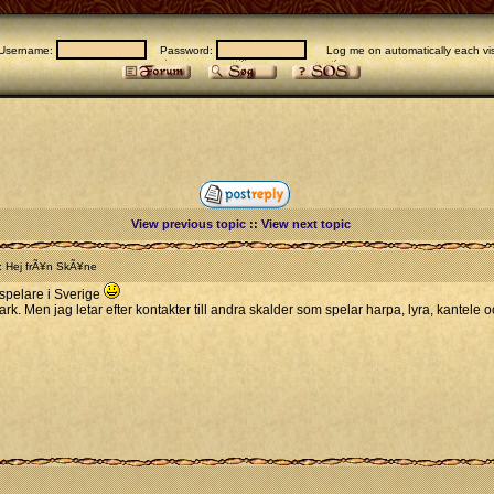
Username:
Password:
Log me on automatically each vis
View previous topic
::
View next topic
: Hej frÃ¥n SkÃ¥ne
ospelare i Sverige
mark. Men jag letar efter kontakter till andra skalder som spelar harpa, lyra, kant