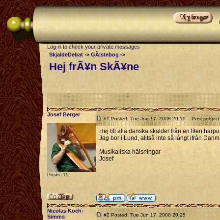
Log in to check your private messages
SkjaldeDebat
->
GÃ¦stebog
->
Hej frÃ¥n SkÃ¥ne
Josef Berger
#1 Posted: Tue Jun 17, 2008 20:19
Post subject
Hej till alla danska skalder från en liten harp
Jag bor i Lund, alltså inte så långt ifrån Dan
Musikaliska hälsningar
Josef
Posts: 15
Nicolas Koch-
#2 Posted: Tue Jun 17, 2008 20:25
Simms