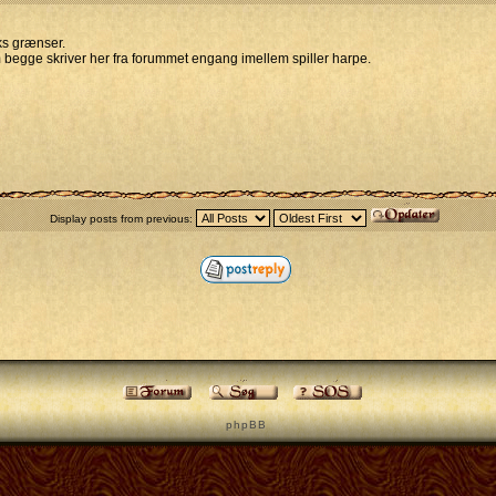
rks grænser.
begge skriver her fra forummet engang imellem spiller harpe.
Display posts from previous:
p h p B B