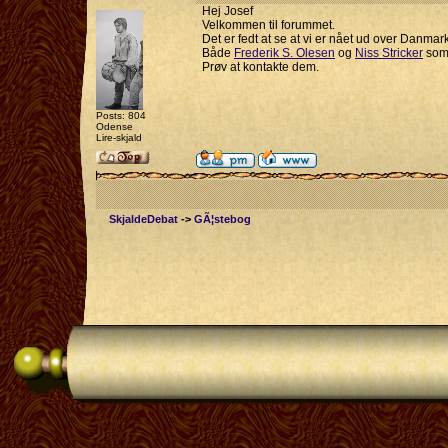
Hej Josef
Velkommen til forummet.
Det er fedt at se at vi er nået ud over Danma
Både
Frederik S. Olesen
og
Niss Stricker
som 
Prøv at kontakte dem.
Posts: 804
Odense
Lire-skjald
SkjaldeDebat
->
GÃ¦stebog