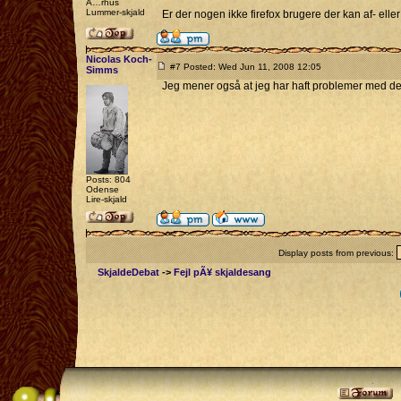
Ã…rhus
Lummer-skjald
Er der nogen ikke firefox brugere der kan af- elle
Nicolas Koch-
#7 Posted: Wed Jun 11, 2008 12:05
Simms
Jeg mener også at jeg har haft problemer med det
Posts: 804
Odense
Lire-skjald
Display posts from previous:
SkjaldeDebat
->
Fejl pÃ¥ skjaldesang