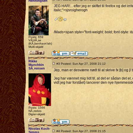
Henningsen
JEG HAR!... efter jeg er skiftet til firefox og det ir
italic;">sjsroigherogh
/Mads<span style="font-weight: bold; font-style: ita
Posts: 659
VÃ¦rlÃ¸se
(KÃ¸benhavn'ish)
Multi-skjald
Rikke
#3 Posted: Sun Apr 27, 2008 21:12
Munchkin
SÃ¸rensen
Jep, man er desværre nødt til at skrive fx [b] og [/ b
Jeg har vænnet mig lidt til, at det er sådan det er,
vidt jeg har forstået) lancerer den nye hjemmesid
Posts: 1566
NÃ¸rrebro
Digter-skjald
Nicolas Koch-
#4 Posted: Sun Apr 27, 2008 21:15
Simms