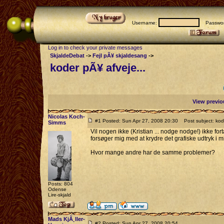
Username:
Passwor
Log in to check your private messages
SkjaldeDebat
->
Fejl pÃ¥ skjaldesang
->
koder pÃ¥ afveje...
View previo
Nicolas Koch-
#1 Posted: Sun Apr 27, 2008 20:30
Post subject: kode
Simms
Vil nogen ikke (Kristian ... nodge nodge!) ikke f
forsøger mig med at krydre det grafiske udtryk i m
Hvor mange andre har de samme problemer?
Posts: 804
Odense
Lire-skjald
Mads KjÃ¸ller-
#2 Posted: Sun Apr 27, 2008 20:54