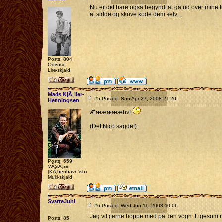
Nu er det bare også begyndt at gå ud over mine li
at sidde og skrive kode dem selv...
Posts: 804
Odense
Lire-skjald
Mads KjÃ¸ller-
#5 Posted: Sun Apr 27, 2008 21:20
Henningsen
Ææææææhv!
(Det Nico sagde!)
Posts: 659
VÃ¦rlÃ¸se
(KÃ¸benhavn'ish)
Multi-skjald
SvarreJuhl
#6 Posted: Wed Jun 11, 2008 10:06
Jeg vil gerne hoppe med på den vogn. Ligesom ma
Posts: 85