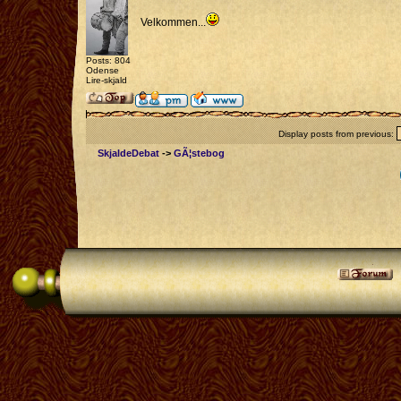
Velkommen...
Posts: 804
Odense
Lire-skjald
Display posts from previous:
SkjaldeDebat
->
GÃ¦stebog