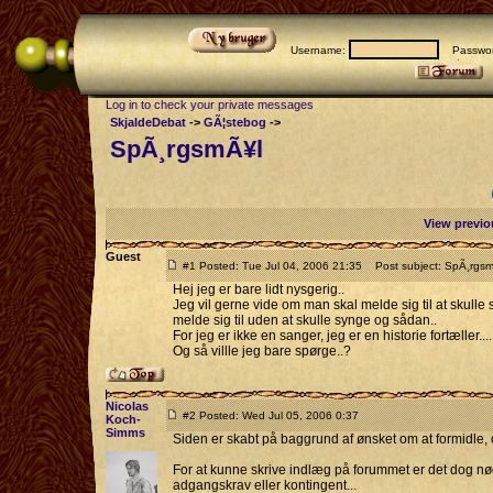
Username:
Passwor
Log in to check your private messages
SkjaldeDebat
->
GÃ¦stebog
->
SpÃ¸rgsmÃ¥l
View previo
Guest
#1 Posted: Tue Jul 04, 2006 21:35
Post subject: SpÃ¸rgs
Hej jeg er bare lidt nysgerig..
Jeg vil gerne vide om man skal melde sig til at skull
melde sig til uden at skulle synge og sådan..
For jeg er ikke en sanger, jeg er en historie fortæller....
Og så villle jeg bare spørge..?
Nicolas
#2 Posted: Wed Jul 05, 2006 0:37
Koch-
Simms
Siden er skabt på baggrund af ønsket om at formidle,
For at kunne skrive indlæg på forummet er det dog nød
adgangskrav eller kontingent...