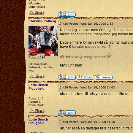
Posts: 1566
NÃ¸rrebro
Digter-skjald
Christian Colberg
#28 Posted: Wed Jan 16, 2008 2:33
Nu har jeg snakket med Ole, og efter som han 
meste af det optage udstyr med, jeg havde tæ
Dette er mere for min skyld så jeg har mulighed
have 8 kanaler istedet for kun 4.
så det bliver jo meget nørdet
Posts: 1036
Diktator-skjald/
Mvh Christian
Folkevalgt samba-
tyran
Lotte Brinch
#29 Posted: Wed Jan 16, 2008 14:03
Plougheld
nice. mht strøm til udstyr så er der et lille skur
Posts: 146
Aarhus N
Kone-skjald
Lotte Brinch
#30 Posted: Wed Jan 16, 2008 14:16
Plougheld
ok, her er så en deltager liste baseret ud fr
Posts: 146