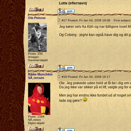
Lotte (efternavn)
Ole Peinow
#17 Posted: Fri Jan 04, 2008 18:08
Post subject: 
Jeg kører selv fra Kbh og har tidligere lovet 
Og Coberg - jeg/vi kan også have dig og dit g
Posts: 256
Amager
Gammel-skjald
Rikke Munchkin
#18 Posted: Fri Jan 04, 2008 18:17
SÃ¸rensen
Ole: Jeg prøvede uden held at få fat i dig om 
Da jeg ikke var sikker på et lift, valgte jeg fo
Men jeg har endnu ikke fundet ud af noget o
lade sig gøre?
Posts: 1566
NÃ¸rrebro
Digter-skjald