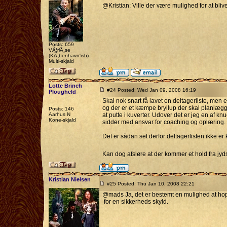
@Kristian: Ville der være mulighed for at bliv
Posts: 659
VÃ¦rlÃ¸se
(KÃ¸benhavn'ish)
Multi-skjald
Lotte Brinch
#24 Posted: Wed Jan 09, 2008 16:19
Plougheld
Skal nok snart få lavet en deltagerliste, men 
og der er et kæmpe bryllup der skal planlægge
Posts: 146
Aarhus N
at putte i kuverter. Udover det er jeg en af kn
Kone-skjald
sidder med ansvar for coaching og oplæring.
Det er sådan set derfor deltagerlisten ikke e
Kan dog afsløre at der kommer et hold fra j
Kristian Nielsen
#25 Posted: Thu Jan 10, 2008 22:21
@mads Ja, det er bestemt en mulighed at hoppe
for en sikkerheds skyld.