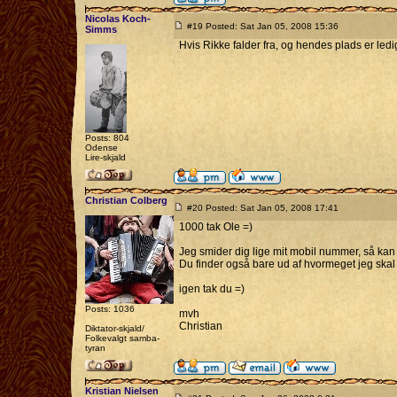
Nicolas Koch-
#19 Posted: Sat Jan 05, 2008 15:36
Simms
Hvis Rikke falder fra, og hendes plads er ledig,
Posts: 804
Odense
Lire-skjald
Christian Colberg
#20 Posted: Sat Jan 05, 2008 17:41
1000 tak Ole =)
Jeg smider dig lige mit mobil nummer, så kan 
Du finder også bare ud af hvormeget jeg ska
igen tak du =)
Posts: 1036
mvh
Christian
Diktator-skjald/
Folkevalgt samba-
tyran
Kristian Nielsen