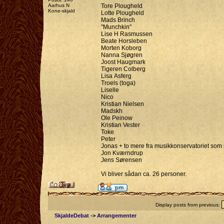
Aarhus N
Tore Plougheld
Kone-skjald
Lotte Plougheld
Mads Brinch
"Munchkin"
Lise H Rasmussen
Beate Horsleben
Morten Koborg
Nanna Sjøgren
Joost Haugmark
Tigeren Colberg
Lisa Asferg
Troels (toga)
Liselle
Nico
Kristian Nielsen
Madskh
Ole Peinow
Kristian Vester
Toke
Peter
Jonas + to mere fra musikkonservatoriet som i
Jon Kværndrup
Jens Sørensen
Vi bliver sådan ca. 26 personer.
Display posts from previous:
SkjaldeDebat
->
Arrangementer