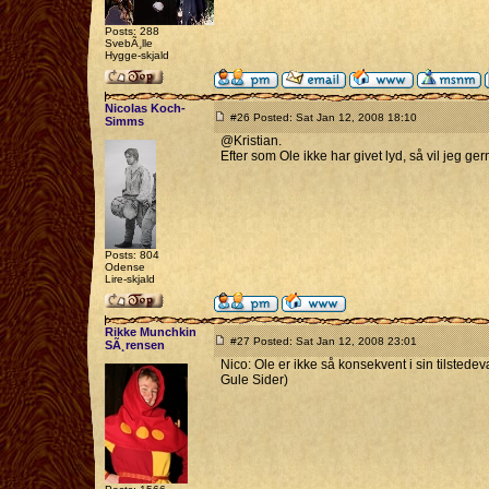
Posts: 288
SvebÃ¸lle
Hygge-skjald
Nicolas Koch-
#26 Posted: Sat Jan 12, 2008 18:10
Simms
@Kristian.
Efter som Ole ikke har givet lyd, så vil jeg ger
Posts: 804
Odense
Lire-skjald
Rikke Munchkin
#27 Posted: Sat Jan 12, 2008 23:01
SÃ¸rensen
Nico: Ole er ikke så konsekvent i sin tilstedev
Gule Sider)