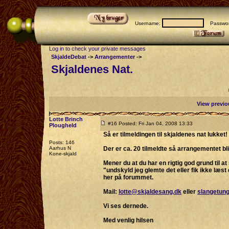
Username:
Passwor
Log in to check your private messages
SkjaldeDebat
->
Arrangementer
->
Skjaldenes Nat.
View previo
Lotte Brinch
#16 Posted: Fri Jan 04, 2008 13:33
Plougheld
Så er tilmeldingen til skjaldenes nat lukket!
Posts: 146
Aarhus N
Der er ca. 20 tilmeldte så arrangementet bli
Kone-skjald
Mener du at du har en rigtig god grund til a
"undskyld jeg glemte det eller fik ikke læs
her på forummet.
Mail:
lotte@skjaldesang.dk
eller
slangetun
Vi ses dernede.
Med venlig hilsen