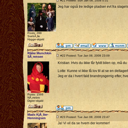
#21 Posted: Sun Jan 06, 2008 0:31
Jeg har også tre ledige pladser evt fra slagelse
Posts: 288
SvebÃ¸lle
Hygge-skjald
Rikke Munchkin
#22 Posted: Tue Jan 08, 2008 23:09
SÃ¸rensen
Kristian: Hvis du ikke får fyldt bilen op, må 
Lotte: Kunne vi ikke få lov til at se en deltager
Jeg er da i hvert fald brandnysgerrig efter, 
Posts: 1566
NÃ¸rrebro
Digter-skjald
Mads KjÃ¸ller-
#23 Posted: Tue Jan 08, 2008 23:47
Henningsen
Ja! Vi vil da se hvem der kommer!