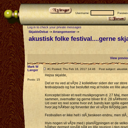
Username:
Passwor
Log in to check your private messages
SkjaldeDebat
->
Arrangementer
->
akustisk folke festival....gerne skj
View previo
Mark W
#1 Posted: Thu Feb 16, 2017 14:46
Post subject: akustisk f
Langer
Hejsa skjalde,
Posts: 15
Det er nu ved at vÃ¦re 2 kollektiver siden der var store
festivalplads og har besluttet mig at holde en lille akus
Konceptet bliver et reelt musikprogram d. 27 Maj, me
sammen, overnatter og gerne bliver til d. 28 sÃ¥fremt
Ud over en reel scene hvor evt. bands kan spille egent
hvor jeg hÃ¥ber og forventer der vil vÃ¦re tilÃ¦ldig j
Festivallen er ikke helt i stÃ¸beskeen endnu, men stÃ
Hvis nogen vil vÃ¦re med i planlÃ¦gningen er de velko
hÃ¥ber dermed ogsÃ¥ pÃ¥ en lille reunion i den grad 