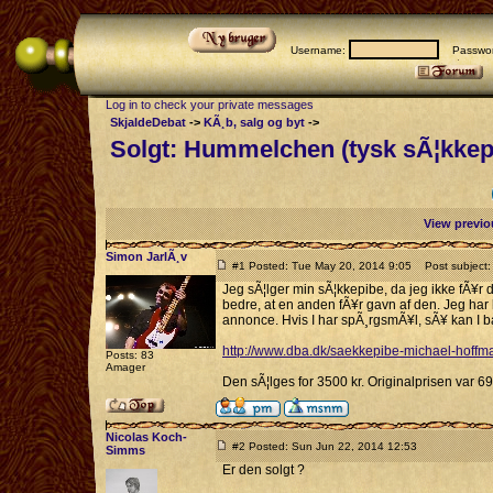
Username:
Passwor
Log in to check your private messages
SkjaldeDebat
->
KÃ¸b, salg og byt
->
Solgt: Hummelchen (tysk sÃ¦kkep
View previo
Simon JarlÃ¸v
#1 Posted: Tue May 20, 2014 9:05
Post subject: 
Jeg sÃ¦lger min sÃ¦kkepibe, da jeg ikke fÃ¥r d
bedre, at en anden fÃ¥r gavn af den. Jeg har l
annonce. Hvis I har spÃ¸rgsmÃ¥l, sÃ¥ kan I ba
http://www.dba.dk/saekkepibe-michael-hoff
Posts: 83
Amager
Den sÃ¦lges for 3500 kr. Originalprisen var 695
Nicolas Koch-
#2 Posted: Sun Jun 22, 2014 12:53
Simms
Er den solgt ?