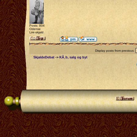
Posts: 804
Odense
Lire-skjald
Display posts from previous:
SkjaldeDebat
->
KÃ¸b, salg og byt