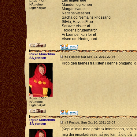
Lad fløjten tale
Posts: 1566
Manden og konen
NÃ¸rrebro
Digter-skjald
Morgankvadet
Nattens væsener
Sacha og Nemains krigssang
Silvia, Havets Frue
Sørøver elsker øl
Troldens brudemarch
Vi kæmper kun for øl
Visen om Hedegaard
Rikke Munchkin
#3 Posted: Sat Sep 24, 2011 22:36
SÃ¸rensen
Kropigen fjernes fra listen i denne omgang, d
Posts: 1566
NÃ¸rrebro
Digter-skjald
Rikke Munchkin
#4 Posted: Sun Oct 16, 2011 20:04
SÃ¸rensen
[Kopi af mail med praktisk information, som bl
mig din emailadresse, så jeg kan få dig på li