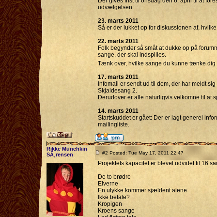
Der gives frist til onsdag den 6. april til at 
udvælgelsen.
23. marts 2011
Så er der lukket op for diskussionen af, hvilk
22. marts 2011
Folk begynder så småt at dukke op på forumm
sange, der skal indspilles.
Tænk over, hvilke sange du kunne tænke dig a
17. marts 2011
Infomail er sendt ud til dem, der har meldt sig
Skjaldesang 2.
Derudover er alle naturligvis velkomne til at 
14. marts 2011
Startskuddet er gået: Der er lagt generel inf
mailingliste.
Rikke Munchkin
#2 Posted: Tue May 17, 2011 22:47
SÃ¸rensen
Projektets kapacitet er blevet udvidet til 16 
De to brødre
Elverne
En ulykke kommer sjældent alene
Ikke betale?
Kropigen
Kroens sange