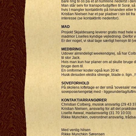
bare ring til os på et af numrene nederst i de
Man står selv for transportudgiften til Sorø, så
hvis I mangler kontaktinfo på hinanden eller h
Kristian Nielsen har et par pladser i sin bil
interesse (se kontaktinfo nedenfor).
MAD
Projekt Skjaldesang leverer gratis mad hele v
madmor Liselles kyndige vejledning. Derfor vil v
Er der noget, vi skal tage særligt hensyn til (v
MEDBRING
Udover almindeligt weekendgrej, så har Colber
til stor Jack.
Hvis man kun har planer om at skulle bruge det t
bruge dem til.
En omformer koster også kun 20 kr.
Husk desuden ekstra strenge, blade o. lign., 
SOVEFORHOLD
På skolens loftetage er der små 'sovesale' 
sovepose/sengetøj med - liggeunderlag/luft
KONTAKT/ARRANGØRER
Christian Colberg, musisk ansvarlig (29 43 3
Kristian Nielsen, ansvarlig for alt det prakt
Liselle Awwal, madansvarlig (31 70 10 03)
Rikke Munchkin, overordnet ansvarlig, tråds
Med venlig hilsen
Rikke Munchkin Sørensen