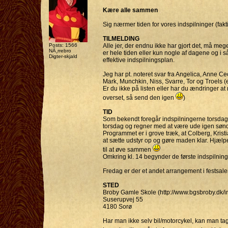
Kære alle sammen
Sig nærmer tiden for vores indspilninger (fakti
TILMELDING
Posts: 1566
Alle jer, der endnu ikke har gjort det, må meg
NÃ¸rrebro
er hele tiden eller kun nogle af dagene og i så
Digter-skjald
effektive indspilningsplan.
Jeg har pt. noteret svar fra Angelica, Anne Cec
Mark, Munchkin, Niss, Svarre, Tor og Troels (e
Er du ikke på listen eller har du ændringer a
overset, så send den igen
)
TID
Som bekendt foregår indspilningerne torsdag d
torsdag og regner med at være ude igen søn
Programmet er i grove træk, at Colberg, Kris
at sætte udstyr op og gøre maden klar. Hjæl
til at øve sammen
Omkring kl. 14 begynder de første indspilning
Fredag er der et andet arrangement i festsalen
STED
Broby Gamle Skole (http://www.bgsbroby.dk/i
Suserupvej 55
4180 Sorø
Har man ikke selv bil/motorcykel, kan man tage