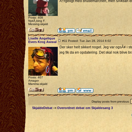
Ã†rgeligt med brudemarchen, men sÃ¥dan er
Posts: 408
NykÃ¸bing F.
Messing-skjald
Liselle Angelique
#11 Posted: Tue Jan 28, 2014 6:02
Evers Krog Awwal
Der sker helt sikkert noget. Jeg var ogsÃ¥ i 
jeg fik da en opdatering. Det skal nok blive 
Posts: 407
Amager
Mamma-skjald
Display posts from previous:
SkjaldeDebat
->
Overordnet debat om Skjaldesang 3