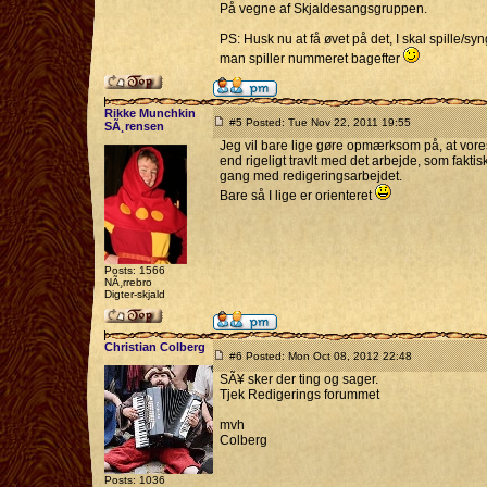
På vegne af Skjaldesangsgruppen.
PS: Husk nu at få øvet på det, I skal spille/sy
man spiller nummeret bagefter
Rikke Munchkin
#5 Posted: Tue Nov 22, 2011 19:55
SÃ¸rensen
Jeg vil bare lige gøre opmærksom på, at vor
end rigeligt travlt med det arbejde, som faktis
gang med redigeringsarbejdet.
Bare så I lige er orienteret
Posts: 1566
NÃ¸rrebro
Digter-skjald
Christian Colberg
#6 Posted: Mon Oct 08, 2012 22:48
SÃ¥ sker der ting og sager.
Tjek Redigerings forummet
mvh
Colberg
Posts: 1036