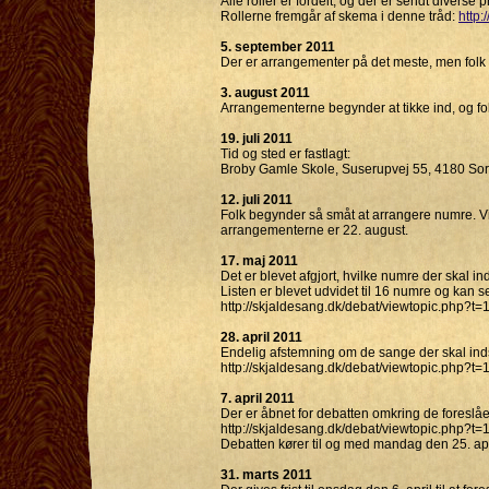
Alle roller er fordelt, og der er sendt diverse 
Rollerne fremgår af skema i denne tråd:
http:
5. september 2011
Der er arrangementer på det meste, men folk
3. august 2011
Arrangementerne begynder at tikke ind, og fol
19. juli 2011
Tid og sted er fastlagt:
Broby Gamle Skole, Suserupvej 55, 4180 Sorø 
12. juli 2011
Folk begynder så småt at arrangere numre. Vi
arrangementerne er 22. august.
17. maj 2011
Det er blevet afgjort, hvilke numre der skal ind
Listen er blevet udvidet til 16 numre og kan s
http://skjaldesang.dk/debat/viewtopic.php?t=
28. april 2011
Endelig afstemning om de sange der skal indsp
http://skjaldesang.dk/debat/viewtopic.php?t=
7. april 2011
Der er åbnet for debatten omkring de foreslå
http://skjaldesang.dk/debat/viewtopic.php?t=
Debatten kører til og med mandag den 25. apr
31. marts 2011