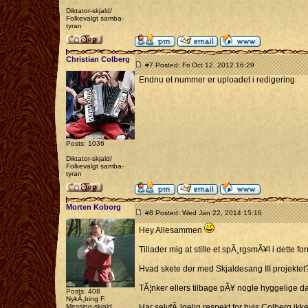
Diktator-skjald/
Folkevalgt samba-
tyran
Christian Colberg
#7 Posted: Fri Oct 12, 2012 16:29
Endnu et nummer er uploadet i redigering
Posts: 1036
Diktator-skjald/
Folkevalgt samba-
tyran
Morten Koborg
#8 Posted: Wed Jan 22, 2014 15:16
Hey Allesammen
Tillader mig at stille et spÃ¸rgsmÃ¥l i dette fo
Hvad skete der med Skjaldesang III projektet
TÃ¦nker ellers tilbage pÃ¥ nogle hyggelige dag
Posts: 408
NykÃ¸bing F.
Messing-skjald
Har selvfÃ¸lgelig respekt for hvis Colberg ikk