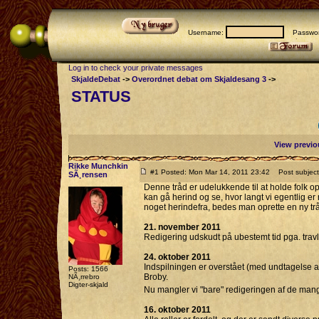
Username:
Passwor
Log in to check your private messages
SkjaldeDebat
->
Overordnet debat om Skjaldesang 3
->
STATUS
View previo
Rikke Munchkin
#1 Posted: Mon Mar 14, 2011 23:42
Post subject
SÃ¸rensen
Denne tråd er udelukkende til at holde folk op
kan gå herind og se, hvor langt vi egentlig er
noget herindefra, bedes man oprette en ny tråd
21. november 2011
Redigering udskudt på ubestemt tid pga. trav
24. oktober 2011
Indspilningen er overstået (med undtagelse af
Posts: 1566
Broby.
NÃ¸rrebro
Digter-skjald
Nu mangler vi "bare" redigeringen af de man
16. oktober 2011