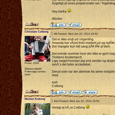
Ã¦rgeligt at vores projekt ender ud i "ingenting
Hey herfra
/Morten
Christian Colberg
#9 Posted: Wed Jan 22, 2014 18:50
Det er ikke endt ud i ingenting.
Amanda har vÃ¦ret forbi imellem jul og nytÃ¥r, 
Der mangler kun lidt sang pÃ¥ fÃ¥ af dem.
Det eneste nummer hvor der ikke er gjort noge
Troldens brudemarch.
Lige meget hvordan jeg end vender og drejer de
Posts: 1036
synÂ´s det lyder acceptabel.
Diktator-skjald/
Derud over var der allerede fra selve indspil
Folkevalgt samba-
tyran
med.
mvh
Colberg
Morten Koborg
#10 Posted: Wed Jan 22, 2014 19:50
Herligt at hÃ¸re Colberg