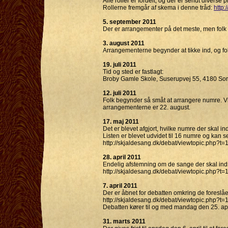
Alle roller er fordelt, og der er sendt diverse 
Rollerne fremgår af skema i denne tråd:
http:
5. september 2011
Der er arrangementer på det meste, men folk
3. august 2011
Arrangementerne begynder at tikke ind, og fol
19. juli 2011
Tid og sted er fastlagt:
Broby Gamle Skole, Suserupvej 55, 4180 Sorø 
12. juli 2011
Folk begynder så småt at arrangere numre. Vi
arrangementerne er 22. august.
17. maj 2011
Det er blevet afgjort, hvilke numre der skal ind
Listen er blevet udvidet til 16 numre og kan s
http://skjaldesang.dk/debat/viewtopic.php?t=
28. april 2011
Endelig afstemning om de sange der skal indsp
http://skjaldesang.dk/debat/viewtopic.php?t=
7. april 2011
Der er åbnet for debatten omkring de foreslå
http://skjaldesang.dk/debat/viewtopic.php?t=
Debatten kører til og med mandag den 25. apr
31. marts 2011