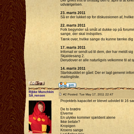
Der gives frist til onsdag den 6. april til at 
udvælgelsen.
23. marts 2011
Så er der lukket op for diskussionen af, hvilk
22. marts 2011
Folk begynder så småt at dukke op på forumm
sange, der skal indspilles.
Tænk over, hvilke sange du kunne tænke dig a
17. marts 2011
Infomail er sendt ud til dem, der har meldt sig
Skjaldesang 2.
Derudover er alle naturligvis velkomne til at 
14. marts 2011
Startskuddet er gået: Der er lagt generel inf
mailingliste.
Rikke Munchkin
#2 Posted: Tue May 17, 2011 22:47
SÃ¸rensen
Projektets kapacitet er blevet udvidet til 16 
De to brødre
Elverne
En ulykke kommer sjældent alene
Ikke betale?
Kropigen
Kroens sange