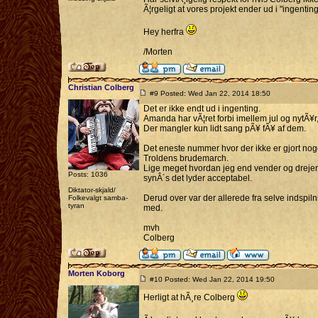
Ã¦rgeligt at vores projekt ender ud i "ingenting
Hey herfra
/Morten
Christian Colberg
#9 Posted: Wed Jan 22, 2014 18:50
Det er ikke endt ud i ingenting.
Amanda har vÃ¦ret forbi imellem jul og nytÃ¥r, 
Der mangler kun lidt sang pÃ¥ fÃ¥ af dem.
Det eneste nummer hvor der ikke er gjort noge
Troldens brudemarch.
Lige meget hvordan jeg end vender og drejer de
Posts: 1036
synÂ´s det lyder acceptabel.
Diktator-skjald/
Derud over var der allerede fra selve indspil
Folkevalgt samba-
tyran
med.
mvh
Colberg
Morten Koborg
#10 Posted: Wed Jan 22, 2014 19:50
Herligt at hÃ¸re Colberg