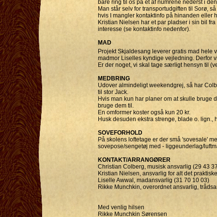
bare ring til os på et af numrene nederst i de
Man står selv for transportudgiften til Sorø, så
hvis I mangler kontaktinfo på hinanden eller h
Kristian Nielsen har et par pladser i sin bil
interesse (se kontaktinfo nedenfor).
MAD
Projekt Skjaldesang leverer gratis mad hele v
madmor Liselles kyndige vejledning. Derfor vil v
Er der noget, vi skal tage særligt hensyn til (v
MEDBRING
Udover almindeligt weekendgrej, så har Colber
til stor Jack.
Hvis man kun har planer om at skulle bruge det t
bruge dem til.
En omformer koster også kun 20 kr.
Husk desuden ekstra strenge, blade o. lign., 
SOVEFORHOLD
På skolens loftetage er der små 'sovesale' 
sovepose/sengetøj med - liggeunderlag/luft
KONTAKT/ARRANGØRER
Christian Colberg, musisk ansvarlig (29 43 3
Kristian Nielsen, ansvarlig for alt det prakt
Liselle Awwal, madansvarlig (31 70 10 03)
Rikke Munchkin, overordnet ansvarlig, tråds
Med venlig hilsen
Rikke Munchkin Sørensen