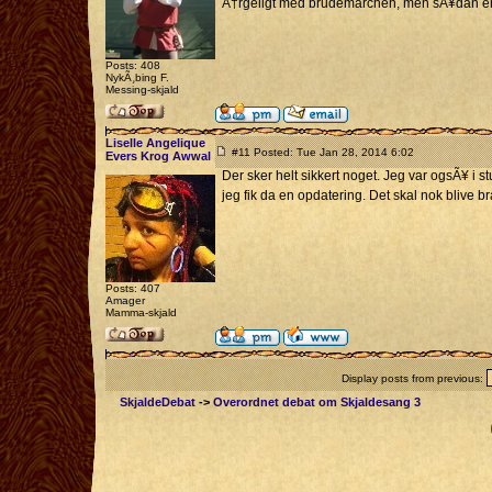
Ã†rgeligt med brudemarchen, men sÃ¥dan er
Posts: 408
NykÃ¸bing F.
Messing-skjald
Liselle Angelique
#11 Posted: Tue Jan 28, 2014 6:02
Evers Krog Awwal
Der sker helt sikkert noget. Jeg var ogsÃ¥ i 
jeg fik da en opdatering. Det skal nok blive 
Posts: 407
Amager
Mamma-skjald
Display posts from previous:
SkjaldeDebat
->
Overordnet debat om Skjaldesang 3