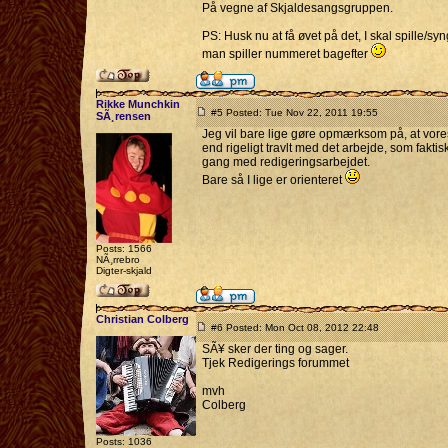
På vegne af Skjaldesangsgruppen.
PS: Husk nu at få øvet på det, I skal spille/sy
man spiller nummeret bagefter
Rikke Munchkin
#5 Posted: Tue Nov 22, 2011 19:55
SÃ¸rensen
Jeg vil bare lige gøre opmærksom på, at vor
end rigeligt travlt med det arbejde, som faktis
gang med redigeringsarbejdet.
Bare så I lige er orienteret
Posts: 1566
NÃ¸rrebro
Digter-skjald
Christian Colberg
#6 Posted: Mon Oct 08, 2012 22:48
SÃ¥ sker der ting og sager.
Tjek Redigerings forummet
mvh
Colberg
Posts: 1036