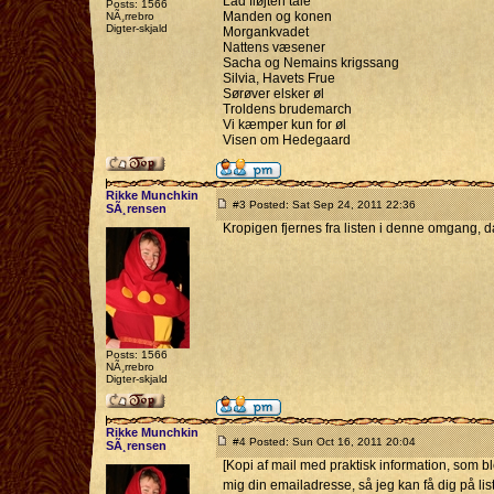
Lad fløjten tale
Posts: 1566
Manden og konen
NÃ¸rrebro
Digter-skjald
Morgankvadet
Nattens væsener
Sacha og Nemains krigssang
Silvia, Havets Frue
Sørøver elsker øl
Troldens brudemarch
Vi kæmper kun for øl
Visen om Hedegaard
Rikke Munchkin
#3 Posted: Sat Sep 24, 2011 22:36
SÃ¸rensen
Kropigen fjernes fra listen i denne omgang, d
Posts: 1566
NÃ¸rrebro
Digter-skjald
Rikke Munchkin
#4 Posted: Sun Oct 16, 2011 20:04
SÃ¸rensen
[Kopi af mail med praktisk information, som bl
mig din emailadresse, så jeg kan få dig på li