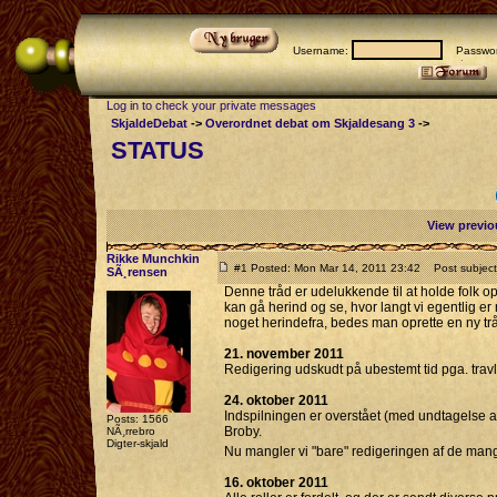
Username:
Passwor
Log in to check your private messages
SkjaldeDebat
->
Overordnet debat om Skjaldesang 3
->
STATUS
View previo
Rikke Munchkin
#1 Posted: Mon Mar 14, 2011 23:42
Post subject
SÃ¸rensen
Denne tråd er udelukkende til at holde folk op
kan gå herind og se, hvor langt vi egentlig er
noget herindefra, bedes man oprette en ny tråd
21. november 2011
Redigering udskudt på ubestemt tid pga. trav
24. oktober 2011
Indspilningen er overstået (med undtagelse af
Posts: 1566
Broby.
NÃ¸rrebro
Digter-skjald
Nu mangler vi "bare" redigeringen af de man
16. oktober 2011