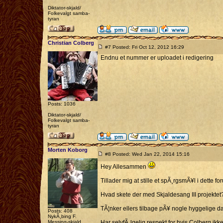
Diktator-skjald/
Folkevalgt samba-
tyran
Christian Colberg
#7 Posted: Fri Oct 12, 2012 16:29
Endnu et nummer er uploadet i redigering
Posts: 1036
Diktator-skjald/
Folkevalgt samba-
tyran
Morten Koborg
#8 Posted: Wed Jan 22, 2014 15:16
Hey Allesammen
Tillader mig at stille et spÃ¸rgsmÃ¥l i dette fo
Hvad skete der med Skjaldesang III projektet
TÃ¦nker ellers tilbage pÃ¥ nogle hyggelige dag
Posts: 408
NykÃ¸bing F.
Messing-skjald
Har selvfÃ¸lgelig respekt for hvis Colberg ikk