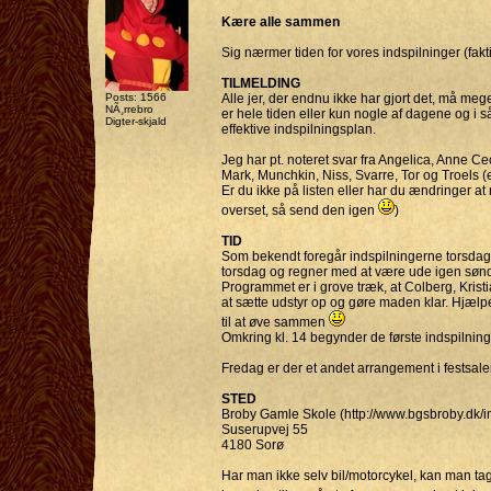
Kære alle sammen
Sig nærmer tiden for vores indspilninger (fakti
TILMELDING
Posts: 1566
Alle jer, der endnu ikke har gjort det, må meg
NÃ¸rrebro
er hele tiden eller kun nogle af dagene og i så
Digter-skjald
effektive indspilningsplan.
Jeg har pt. noteret svar fra Angelica, Anne Cec
Mark, Munchkin, Niss, Svarre, Tor og Troels (e
Er du ikke på listen eller har du ændringer a
overset, så send den igen
)
TID
Som bekendt foregår indspilningerne torsdag d
torsdag og regner med at være ude igen søn
Programmet er i grove træk, at Colberg, Kris
at sætte udstyr op og gøre maden klar. Hjæl
til at øve sammen
Omkring kl. 14 begynder de første indspilning
Fredag er der et andet arrangement i festsalen
STED
Broby Gamle Skole (http://www.bgsbroby.dk/i
Suserupvej 55
4180 Sorø
Har man ikke selv bil/motorcykel, kan man tage