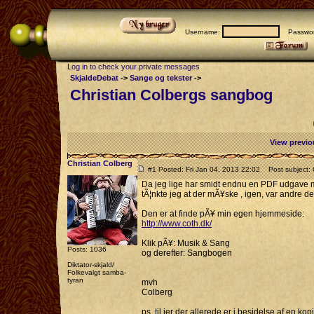
Username:
Passwor
Log in to check your private messages
SkjaldeDebat
->
Sange og tekster
->
Christian Colbergs sangbog
View previo
Christian Colberg
#1 Posted: Fri Jan 04, 2013 22:02
Post subject: 
Da jeg lige har smidt endnu en PDF udgave min
tÃ¦nkte jeg at der mÃ¥ske , igen, var andre de
Den er at finde pÃ¥ min egen hjemmeside:
http://www.coth.dk/
Klik pÃ¥: Musik & Sang
Posts: 1036
og derefter: Sangbogen
Diktator-skjald/
Folkevalgt samba-
tyran
mvh
Colberg
ps. til jer der allerede er i besidelse af en kop