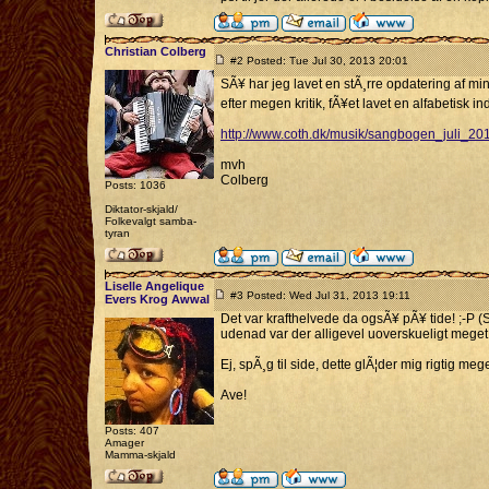
Christian Colberg
#2 Posted: Tue Jul 30, 2013 20:01
SÃ¥ har jeg lavet en stÃ¸rre opdatering af m
efter megen kritik, fÃ¥et lavet en alfabetisk 
http://www.coth.dk/musik/sangbogen_juli_20
mvh
Colberg
Posts: 1036
Diktator-skjald/
Folkevalgt samba-
tyran
Liselle Angelique
#3 Posted: Wed Jul 31, 2013 19:11
Evers Krog Awwal
Det var krafthelvede da ogsÃ¥ pÃ¥ tide! ;-
udenad var der alligevel uoverskueligt mege
Ej, spÃ¸g til side, dette glÃ¦der mig rigtig mege
Ave!
Posts: 407
Amager
Mamma-skjald