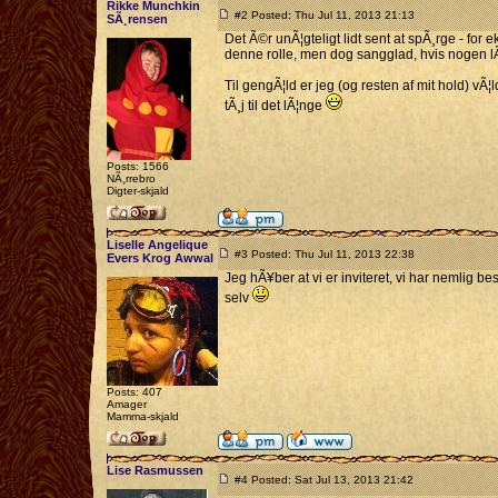
Rikke Munchkin
#2 Posted: Thu Jul 11, 2013 21:13
SÃ¸rensen
Det Ã©r unÃ¦gteligt lidt sent at spÃ¸rge - for
denne rolle, men dog sangglad, hvis nogen lÃ¦g
Til gengÃ¦ld er jeg (og resten af mit hold) v
tÃ¸j til det lÃ¦nge
Posts: 1566
NÃ¸rrebro
Digter-skjald
Liselle Angelique
#3 Posted: Thu Jul 11, 2013 22:38
Evers Krog Awwal
Jeg hÃ¥ber at vi er inviteret, vi har nemlig be
selv
Posts: 407
Amager
Mamma-skjald
Lise Rasmussen
#4 Posted: Sat Jul 13, 2013 21:42