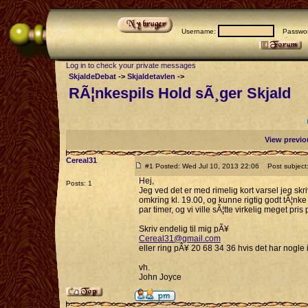
Username:
Passwor
Log in to check your private messages
SkjaldeDebat
->
Skjaldetavlen
->
RÃ¦nkespils Hold sÃ¸ger Skjald
View previo
Cereal31
#1 Posted: Wed Jul 10, 2013 22:06
Post subject:
Hej,
Posts: 1
Jeg ved det er med rimelig kort varsel jeg skr
omkring kl. 19.00, og kunne rigtig godt tÃ¦nke
par timer, og vi ville sÃ¦tte virkelig meget pr
Skriv endelig til mig pÃ¥
Cereal31@gmail.com
eller ring pÃ¥ 20 68 34 36 hvis det har nogle 
vh.
John Joyce