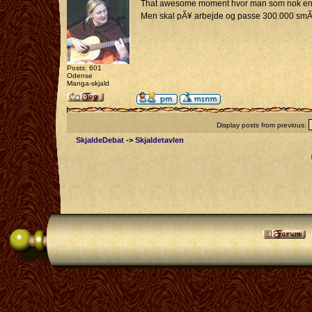
That awesome moment hvor man som nok en af de
Men skal pÃ¥ arbejde og passe 300.000 sm
Posts: 601
Odense
Manga-skjald
Display posts from previous:
SkjaldeDebat
->
Skjaldetavlen