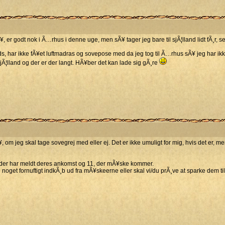
, er godt nok i Ã…rhus i denne uge, men sÃ¥ tager jeg bare til sjÃ¦lland lidt fÃ¸r, se
s, har ikke fÃ¥et luftmadras og sovepose med da jeg tog til Ã…rhus sÃ¥ jeg har ikk
sjÃ¦lland og der er der langt. HÃ¥ber det kan lade sig gÃ¸re
m jeg skal tage sovegrej med eller ej. Det er ikke umuligt for mig, hvis det er, men 
, der har meldt deres ankomst og 11, der mÃ¥ske kommer.
e noget fornuftigt indkÃ¸b ud fra mÃ¥skeerne eller skal vi/du prÃ¸ve at sparke dem ti