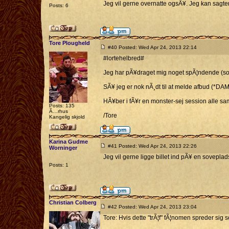
Jeg vil gerne overnatte ogsÃ¥. Jeg kan sagt
Posts: 6
Tore Plougheld
#40 Posted: Wed Apr 24, 2013 22:14
#lortehelbred#
Jeg har pÃ¥draget mig noget spÃ¦ndende (som 
SÃ¥ jeg er nok nÃ¸dt til at melde afbud (*DAMN!
HÃ¥ber i fÃ¥r en monster-sej session alle s
Posts: 135
Ã…rhus
/Tore
Kangelig skjold
Karina Gudme
#41 Posted: Wed Apr 24, 2013 22:26
Worninger
Jeg vil gerne ligge billet ind pÃ¥ en sovepla
Posts: 1
Christian Colberg
#42 Posted: Wed Apr 24, 2013 23:04
Tore: Hvis dette "trÃ¦f" fÃ¦nomen spreder sig