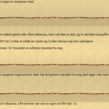
ens tage en sovepose med.
sikkert gerne ville vÃ¦re influenza, men nok ikke er det), og er slet ikke ovenpÃ¥
*) for 1) ikke at smitte jer andre og 2) ikke stresse mig selv yderligere.
ammen. Gi' hinanden en kÃ¦mpe krammer fra mig.
ds og gerne noget at sove med. Og det genere mig ikke hvis jeg skal ligge i ske med 
 som influenza, sÃ¥ kommer der nok en igen om fÃ¥ mdr. =))