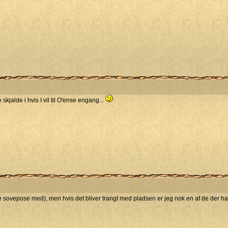
skjalde i hvis I vil til O'ense engang...
e sovepose med), men hvis det bliver trangt med pladsen er jeg nok en af de der ha