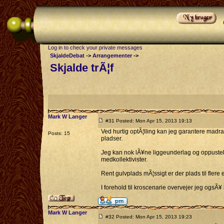
Log in to check your private messages
SkjaldeDebat
->
Arrangementer
->
Skjalde trÃ¦f
Mark W Langer
#31 Posted: Mon Apr 15, 2013 19:13
Ved hurtig optÃ¦lling kan jeg garantere madra
Posts: 15
pladser.
Jeg kan nok lÃ¥ne liggeunderlag og oppusteli
medkollektivister.
Rent gulvplads mÃ¦ssigt er der plads til fler
I forehold til kroscenarie overvejer jeg ogsÃ¥ 
Mark W Langer
#32 Posted: Mon Apr 15, 2013 19:23