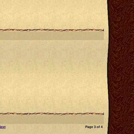
Next
Page
3
of
4