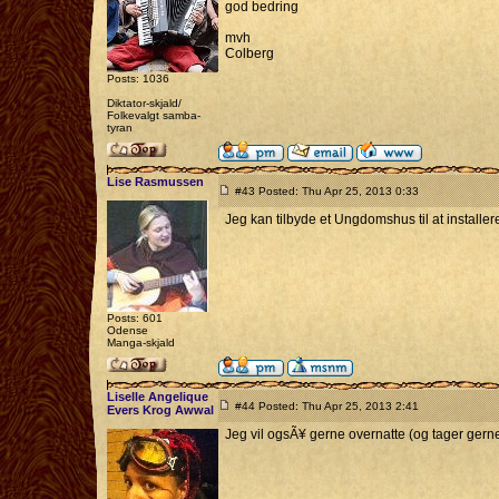
god bedring
mvh
Colberg
Posts: 1036
Diktator-skjald/
Folkevalgt samba-
tyran
Lise Rasmussen
#43 Posted: Thu Apr 25, 2013 0:33
Jeg kan tilbyde et Ungdomshus til at installere 
Posts: 601
Odense
Manga-skjald
Liselle Angelique
#44 Posted: Thu Apr 25, 2013 2:41
Evers Krog Awwal
Jeg vil ogsÃ¥ gerne overnatte (og tager gern