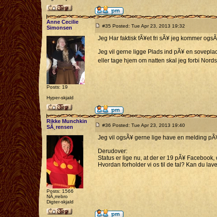
Anne Cecilie
#35 Posted: Tue Apr 23, 2013 19:32
Simonsen
Jeg Har faktisk fÃ¥et fri sÃ¥ jeg kommer ogsÃ¥
Jeg vil gerne ligge Plads ind pÃ¥ en soveplad
eller tage hjem om natten skal jeg forbi Nord
Posts: 19
Hyper-skjald
Rikke Munchkin
#36 Posted: Tue Apr 23, 2013 19:40
SÃ¸rensen
Jeg vil ogsÃ¥ gerne lige have en melding pÃ¥, o
Derudover:
Status er lige nu, at der er 19 pÃ¥ Facebook
Hvordan forholder vi os til de tal? Kan du lav
Posts: 1566
NÃ¸rrebro
Digter-skjald