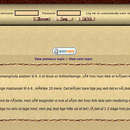
Username:
Password:
Log me on automatically each vis
View previous topic
::
View next topic
s/seng/sofa pladser til 8. 4 af disse er dobbeltsenge, sÃ¥ hvis man ikke er krÃ¦se
ge madrasser til 4-8...mÃ¥ske 10 mere. Det krÃ¦ver bare lige jeg ved det er nÃ¸dv
e end de nÃ¦vnte, men sÃ¥ begynder vi nok at vÃ¦re der hvor folk skal selv medbring
lige nu selv at tage med, men jeg skal lige hitte ud af det i lÃ¸bet af 1-2 dage hvis j