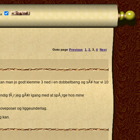
it
Goto page
Previous
1
,
2
,
3
,
4
Next
n kan man jo godt klemme 3 ned i en dobbeltseng og sÃ¥ har vi 10
endig fÃ¸r jeg gÃ¥r igang med at spÃ¸rge hos mine
 soveposer og liggeunderlag.
eg kan.