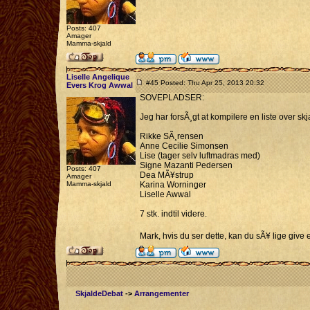
Posts: 407
Amager
Mamma-skjald
Liselle Angelique
#45 Posted: Thu Apr 25, 2013 20:32
Evers Krog Awwal
SOVEPLADSER:
Jeg har forsÃ¸gt at kompilere en liste over 
Rikke SÃ¸rensen
Anne Cecilie Simonsen
Lise (tager selv luftmadras med)
Signe Mazanti Pedersen
Posts: 407
Dea MÃ¥strup
Amager
Mamma-skjald
Karina Worninger
Liselle Awwal
7 stk. indtil videre.
Mark, hvis du ser dette, kan du sÃ¥ lige giv
SkjaldeDebat
->
Arrangementer