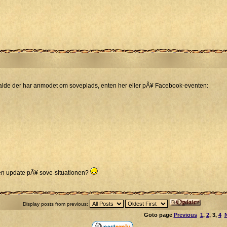
skjalde der har anmodet om soveplads, enten her eller pÃ¥ Facebook-eventen:
e en update pÃ¥ sove-situationen?
Display posts from previous:
Goto page
Previous
1
,
2
,
3
,
4