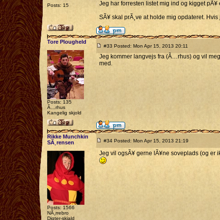
Jeg har forresten listet mig ind og kigget pÃ
Posts: 15
SÃ¥ skal prÃ¸ve at holde mig opdateret. Hvis 
Tore Plougheld
#33 Posted: Mon Apr 15, 2013 20:11
Jeg kommer langvejs fra (Ã…rhus) og vil meget
med.
Posts: 135
Ã…rhus
Kangelig skjold
Rikke Munchkin
#34 Posted: Mon Apr 15, 2013 21:19
SÃ¸rensen
Jeg vil ogsÃ¥ gerne lÃ¥ne soveplads (og er ik
Posts: 1566
NÃ¸rrebro
Digter-skjald