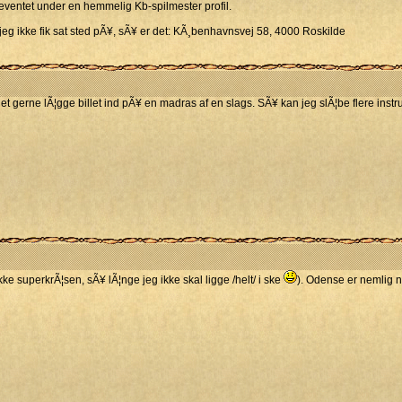
¥ eventet under en hemmelig Kb-spilmester profil.
jeg ikke fik sat sted pÃ¥, sÃ¥ er det: KÃ¸benhavnsvej 58, 4000 Roskilde
 gerne lÃ¦gge billet ind pÃ¥ en madras af en slags. SÃ¥ kan jeg slÃ¦be flere instr
ke superkrÃ¦sen, sÃ¥ lÃ¦nge jeg ikke skal ligge /helt/ i ske
). Odense er nemlig n