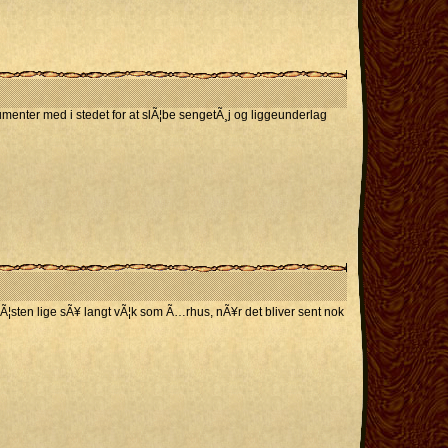
umenter med i stedet for at slÃ¦be sengetÃ¸j og liggeunderlag
Ã¦sten lige sÃ¥ langt vÃ¦k som Ã…rhus, nÃ¥r det bliver sent nok