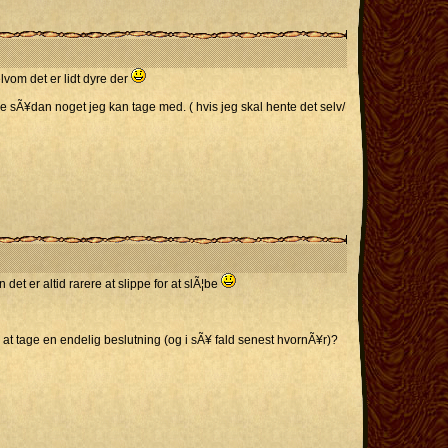
lvom det er lidt dyre der
e sÃ¥dan noget jeg kan tage med. ( hvis jeg skal hente det selv/
det er altid rarere at slippe for at slÃ¦be
l at tage en endelig beslutning (og i sÃ¥ fald senest hvornÃ¥r)?