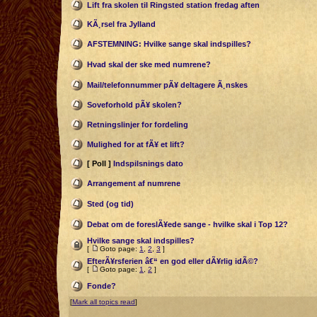
Lift fra skolen til Ringsted station fredag aften
KÃ¸rsel fra Jylland
AFSTEMNING: Hvilke sange skal indspilles?
Hvad skal der ske med numrene?
Mail/telefonnummer pÃ¥ deltagere Ã¸nskes
Soveforhold pÃ¥ skolen?
Retningslinjer for fordeling
Mulighed for at fÃ¥ et lift?
[ Poll ]
Indspilsnings dato
Arrangement af numrene
Sted (og tid)
Debat om de foreslÃ¥ede sange - hvilke skal i Top 12?
Hvilke sange skal indspilles?
[
Goto page:
1
,
2
,
3
]
EfterÃ¥rsferien â€“ en god eller dÃ¥rlig idÃ©?
[
Goto page:
1
,
2
]
Fonde?
[
Mark all topics read
]