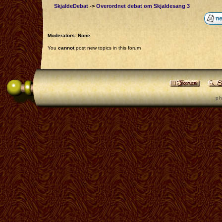
SkjaldeDebat
->
Overordnet debat om Skjaldesang 3
Moderators: None
You
cannot
post new topics in this forum
p h