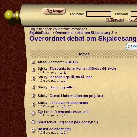
Username:
Password:
Log in to check your private messages
SkjaldeDebat
->
Overordnet debat om Skjaldesang 3
->
Overordnet debat om Skjaldesang
Topics
Announcement:
STATUS
Sticky:
Tidspunkt for ankomst til Broby Gl. skole
[
Goto page:
1
,
2
]
Sticky:
Indspilnings rÃ¦kkefÃ¸lgen
[
Goto page:
1
,
2
]
Sticky:
Sange og roller
Sticky:
Generel information om projektet
Sticky:
Liste over interesserede
[
Goto page:
1
,
2
,
3
]
Tak for en forrygende week-end
[
Goto page:
1
,
2
]
Snart farvel... og snart pÃ¥ gensyn :-)
Udstyr og andet grej
[
Goto page:
1
,
2
]