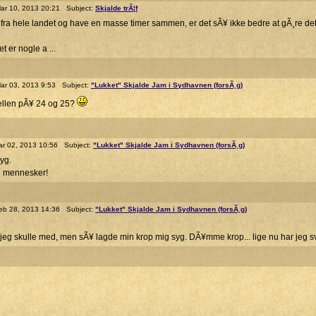
r 10, 2013 20:21 Subject:
Skjalde trÃ¦f
 fra hele landet og have en masse timer sammen, er det sÃ¥ ikke bedre at gÃ¸re de
et er nogle a ...
r 03, 2013 9:53 Subject:
"Lukket" Skjalde Jam i Sydhavnen (forsÃ¸g)
kellen pÃ¥ 24 og 25?
r 02, 2013 10:56 Subject:
"Lukket" Skjalde Jam i Sydhavnen (forsÃ¸g)
syg.
e mennesker!
b 28, 2013 14:36 Subject:
"Lukket" Skjalde Jam i Sydhavnen (forsÃ¸g)
t jeg skulle med, men sÃ¥ lagde min krop mig syg. DÃ¥mme krop... lige nu har jeg svÃ¦