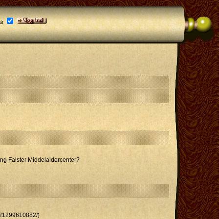
it
ng Falster Middelaldercenter?
121299610882/)