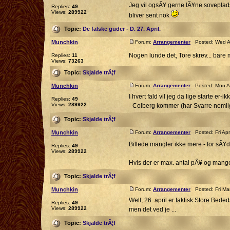
Jeg vil ogsÃ¥ gerne lÃ¥ne soveplads 
Replies:
49
Views:
289922
bliver sent nok
Topic:
De falske guder - D. 27. April.
Munchkin
Forum:
Arrangementer
Posted: Wed Ap
Nogen lunde det, Tore skrev... bare
Replies:
11
Views:
73263
Topic:
Skjalde trÃ¦f
Munchkin
Forum:
Arrangementer
Posted: Mon Ap
I hvert fald vil jeg da lige starte 
Replies:
49
Views:
289922
- Colberg kommer (har Svarre nemlig
Topic:
Skjalde trÃ¦f
Munchkin
Forum:
Arrangementer
Posted: Fri Ap
Billede mangler ikke mere - for sÃ¥d
Replies:
49
Views:
289922
Hvis der er max. antal pÃ¥ og mange, 
Topic:
Skjalde trÃ¦f
Munchkin
Forum:
Arrangementer
Posted: Fri Ma
Well, 26. april er faktisk Store Bede
Replies:
49
Views:
289922
men det ved je ...
Topic:
Skjalde trÃ¦f