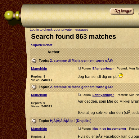
Log in to check your private messages
Search found 863 matches
SkjaldeDebat
Author
Topic:
2. stemme til Maria gennem torne gÃ¥r
Munchkin
Forum:
Efterlysninger
Posted: Mon No
Jeg har sendt dig en pb
Replies:
9
Views:
248917
Topic:
2. stemme til Maria gennem torne gÃ¥r
Munchkin
Forum:
Efterlysninger
Posted: Sun No
Var det den, som Mie og Mikkel Bru
Replies:
9
Views:
248917
Ikke at jeg selv kender den (stÃ¸ttede
Topic:
HjÃ¦Ã¦Ã¦Ã¦Ã¦lp! (Drejelire)
Munchkin
Forum:
Musik og instrumenter
Posted:
Hvis du er pÃ¥ Facebook kan du o
Replies:
3