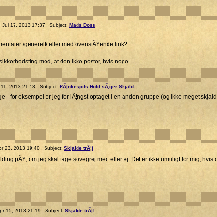
Jul 17, 2013 17:37 Subject:
Mads Doss
entarer /generelt/ eller med ovenstÃ¥ende link?
kkerhedsting med, at den ikke poster, hvis noge ...
 11, 2013 21:13 Subject:
RÃ¦nkespils Hold sÃ¸ger Skjald
rge - for eksempel er jeg for lÃ¦ngst optaget i en anden gruppe (og ikke meget skjal
r 23, 2013 19:40 Subject:
Skjalde trÃ¦f
ing pÃ¥, om jeg skal tage sovegrej med eller ej. Det er ikke umuligt for mig, hvis det
r 15, 2013 21:19 Subject:
Skjalde trÃ¦f