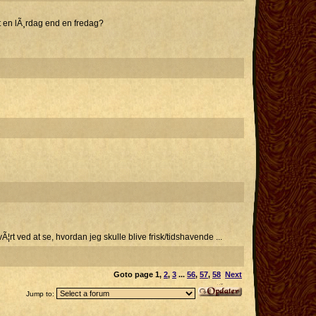
t en lÃ¸rdag end en fredag?
rt ved at se, hvordan jeg skulle blive frisk/tidshavende ...
Goto page
1
,
2
,
3
...
56
,
57
,
58
Next
Jump to: