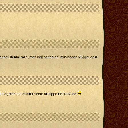
dagtig i denne rolle, men dog sangglad, hvis nogen lÃ¦gger op til
 er, men det er altid rarere at slippe for at slÃ¦be