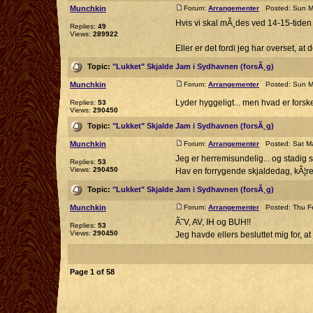
Munchkin
Forum:
Arrangementer
Posted: Sun Ma
Hvis vi skal mÃ¸des ved 14-15-tiden
Replies:
49
Views:
289922
Eller er det fordi jeg har overset, at d
Topic:
"Lukket" Skjalde Jam i Sydhavnen (forsÃ¸g)
Munchkin
Forum:
Arrangementer
Posted: Sun Ma
Lyder hyggeligt... men hvad er fors
Replies:
53
Views:
290450
Topic:
"Lukket" Skjalde Jam i Sydhavnen (forsÃ¸g)
Munchkin
Forum:
Arrangementer
Posted: Sat Ma
Jeg er herremisundelig... og stadig 
Replies:
53
Views:
290450
Hav en forrygende skjaldedag, kÃ¦r
Topic:
"Lukket" Skjalde Jam i Sydhavnen (forsÃ¸g)
Munchkin
Forum:
Arrangementer
Posted: Thu Fe
Ã˜V, AV, IH og BUH!!
Replies:
53
Views:
290450
Jeg havde ellers besluttet mig for, a
Page
1
of
58