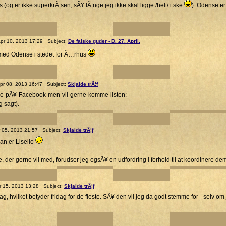
(og er ikke superkrÃ¦sen, sÃ¥ lÃ¦nge jeg ikke skal ligge /helt/ i ske
). Odense er
r 10, 2013 17:29 Subject:
De falske guder - D. 27. April.
 med Odense i stedet for Ã…rhus
r 08, 2013 16:47 Subject:
Skjalde trÃ¦f
er-ikke-pÃ¥-Facebook-men-vil-gerne-komme-listen:
 sagt).
r 05, 2013 21:57 Subject:
Skjalde trÃ¦f
an er Liselle
der gerne vil med, forudser jeg ogsÃ¥ en udfordring i forhold til at koordinere dem, 
r 15, 2013 13:28 Subject:
Skjalde trÃ¦f
dag, hvilket betyder fridag for de fleste. SÃ¥ den vil jeg da godt stemme for - selv