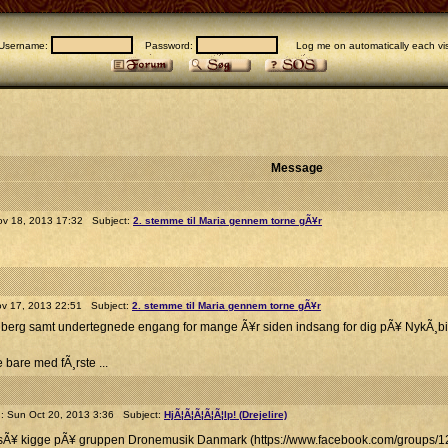
Username:
Password:
Log me on automatically each vis
Message
v 18, 2013 17:32 Subject:
2. stemme til Maria gennem torne gÃ¥r
v 17, 2013 22:51 Subject:
2. stemme til Maria gennem torne gÃ¥r
nberg samt undertegnede engang for mange Ã¥r siden indsang for dig pÃ¥ NykÃ¸bi
 bare med fÃ¸rste ...
 Sun Oct 20, 2013 3:36 Subject:
HjÃ¦Ã¦Ã¦Ã¦Ã¦lp! (Drejelire)
gsÃ¥ kigge pÃ¥ gruppen Dronemusik Danmark (https://www.facebook.com/groups/