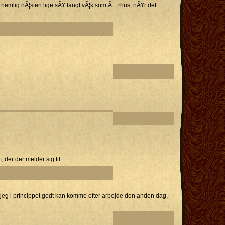
 nemlig nÃ¦sten lige sÃ¥ langt vÃ¦k som Ã…rhus, nÃ¥r det
der der melder sig til ...
 om jeg i princippet godt kan komme efter arbejde den anden dag,