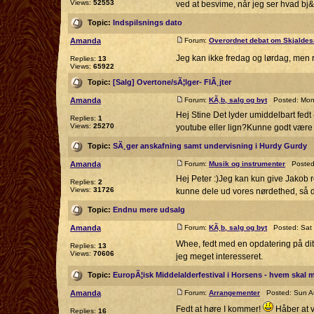
Views:
52553
ved at besvime, når jeg ser hvad bj& 
Topic:
Indspilsnings dato
Amanda
Forum:
Overordnet debat om Skjaldes
Jeg kan ikke fredag og lørdag, men res
Replies:
13
Views:
65922
Topic:
[Salg] Overtone/sÃ¦lger- FlÃ¸jter
Amanda
Forum:
KÃ¸b, salg og byt
Posted: Mon 
Hej Stine Det lyder umiddelbart fedt - 
Replies:
1
Views:
25270
youtube eller lign?Kunne godt være i
Topic:
SÃ¸ger anskafning samt undervisning i Hurdy Gurdy
Amanda
Forum:
Musik og instrumenter
Posted:
Hej Peter :)Jeg kan kun give Jakob ret
Replies:
2
Views:
31726
kunne dele ud vores nørdethed, så d
Topic:
Endnu mere udsalg
Amanda
Forum:
KÃ¸b, salg og byt
Posted: Sat 
Whee, fedt med en opdatering på dit 
Replies:
13
Views:
70606
jeg meget interesseret.
Topic:
EuropÃ¦isk Middelalderfestival i Horsens - hvem skal
Amanda
Forum:
Arrangementer
Posted: Sun Au
Fedt at høre I kommer!
Håber at v
Replies:
16