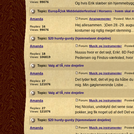
Views:
99076
Og hvis Erik slæber sin hjemmebygged
Topic:
EuropÃ¦isk Middelalderfestival i Horsens - hvem skal
Amanda
Forum:
Arrangementer
Posted: Mon Au
Hej allesammen. :)Den 28.-29. august
Replies:
16
Views:
99076
kostumer og rigtig meget stemning...F
Topic:
$20 hurdy-gurdy (hjemmelavet drejelire)
Amanda
Forum:
Musik og instrumenter
Posted:
Nuuuu hvor er det sejt, Erik!. 8D Fed
Replies:
18
Views:
106819
Pedersen og Findus-værksted, hvor a
Topic:
Valg af fÃ¸rste drejelire
Amanda
Forum:
Musik og instrumenter
Posted:
Det lyder fedt, det vil jeg da håbe du 
Replies:
27
Views:
121076
mig. Min gøglerveninde Lisbe ...
Topic:
Valg af fÃ¸rste drejelire
Amanda
Forum:
Musik og instrumenter
Posted:
Hej Nicolas, undskyld det sene svar. 
Replies:
27
Views:
121076
pokker, jeg fik noget ud af det! Det v
Topic:
$20 hurdy-gurdy (hjemmelavet drejelire)
Amanda
Forum:
Musik og instrumenter
Posted: