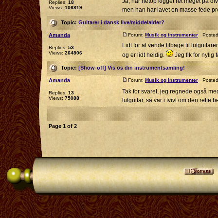
Ja, har netop kigget ret meget på 
Replies:
18
Views:
106819
men han har lavet en masse fede projek
Topic:
Guitarer i dansk live/middelalder?
Amanda
Forum:
Musik og instrumenter
Posted:
Lidt for at vende tilbage til lutguit
Replies:
53
Views:
264806
og er lidt heldig.
Jeg fik for nylig fa
Topic:
[Show-off] Vis os din instrumentsamling!
Amanda
Forum:
Musik og instrumenter
Posted:
Tak for svaret, jeg regnede også med
Replies:
13
Views:
75088
lutguitar, så var i tvivl om den rette
Page
1
of
2