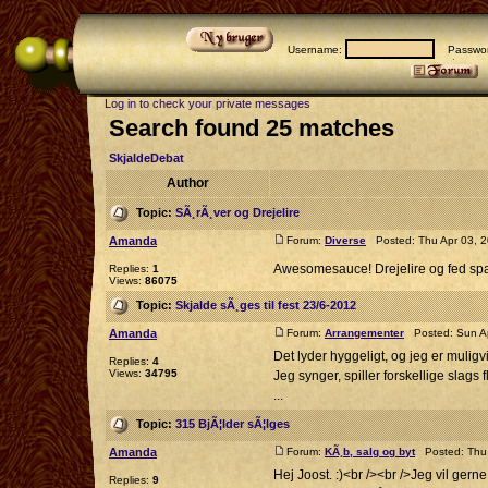
Username:
Passwor
Log in to check your private messages
Search found 25 matches
SkjaldeDebat
Author
Topic:
SÃ¸rÃ¸ver og Drejelire
Amanda
Forum:
Diverse
Posted: Thu Apr 03, 
Awesomesauce! Drejelire og fed sp
Replies:
1
Views:
86075
Topic:
Skjalde sÃ¸ges til fest 23/6-2012
Amanda
Forum:
Arrangementer
Posted: Sun Ap
Det lyder hyggeligt, og jeg er muligvi
Replies:
4
Views:
34795
Jeg synger, spiller forskellige slags
...
Topic:
315 BjÃ¦lder sÃ¦lges
Amanda
Forum:
KÃ¸b, salg og byt
Posted: Thu 
Hej Joost. :)<br /><br />Jeg vil gern
Replies:
9