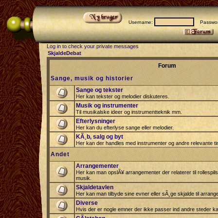
Username:
Passwor
Log in to check your private messages
SkjaldeDebat
Forum
Sange, musik og historier
Sange og tekster
Her kan tekster og melodier diskuteres.
Musik og instrumenter
Til musikalske ideer og instrumentteknik mm.
Efterlysninger
Her kan du efterlyse sange eller melodier.
KÃ¸b, salg og byt
Her kan der handles med instrumenter og andre relevante tin
Andet
Arrangementer
Her kan man opslÃ¥ arrangementer der relaterer til rollespil
musik.
Skjaldetavlen
Her kan man tilbyde sine evner eller sÃ¸ge skjalde til arrang
Diverse
Hvis der er nogle emner der ikke passer ind andre steder ka