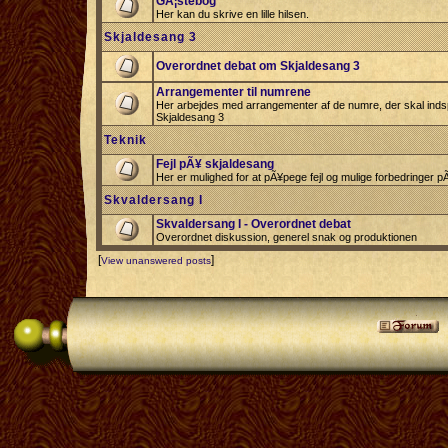
GÃ¦stebog
Her kan du skrive en lille hilsen.
Skjaldesang 3
Overordnet debat om Skjaldesang 3
Arrangementer til numrene
Her arbejdes med arrangementer af de numre, der skal indspi
Skjaldesang 3
Teknik
Fejl pÃ¥ skjaldesang
Her er mulighed for at pÃ¥pege fejl og mulige forbedringer 
Skvaldersang I
Skvaldersang I - Overordnet debat
Overordnet diskussion, generel snak og produktionen
[
]
View unanswered posts