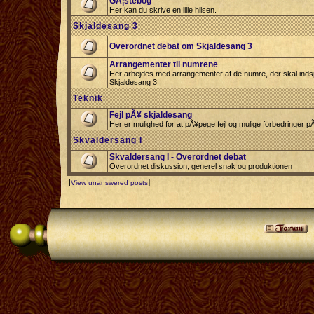
GÃ¦stebog
Her kan du skrive en lille hilsen.
Skjaldesang 3
Overordnet debat om Skjaldesang 3
Arrangementer til numrene
Her arbejdes med arrangementer af de numre, der skal indspi
Skjaldesang 3
Teknik
Fejl pÃ¥ skjaldesang
Her er mulighed for at pÃ¥pege fejl og mulige forbedringer 
Skvaldersang I
Skvaldersang I - Overordnet debat
Overordnet diskussion, generel snak og produktionen
[
]
View unanswered posts