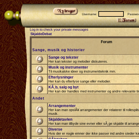
Username:
Passwor
Log in to check your private messages
SkjaldeDebat
Forum
Sange, musik og historier
Sange og tekster
Her kan tekster og melodier diskuteres.
Musik og instrumenter
Til musikalske ideer og instrumentteknik mm.
Efterlysninger
Her kan du efterlyse sange eller melodier.
KÃ¸b, salg og byt
Her kan der handles med instrumenter og andre relevante tin
Andet
Arrangementer
Her kan man opslÃ¥ arrangementer der relaterer til rollespil
musik.
Skjaldetavlen
Her kan man tilbyde sine evner eller sÃ¸ge skjalde til arrang
Diverse
Hvis der er nogle emner der ikke passer ind andre steder ka