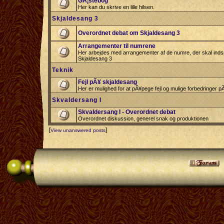
GÃ¦stebog
Her kan du skrive en lille hilsen.
Skjaldesang 3
Overordnet debat om Skjaldesang 3
Arrangementer til numrene
Her arbejdes med arrangementer af de numre, der skal indspi
Skjaldesang 3
Teknik
Fejl pÃ¥ skjaldesang
Her er mulighed for at pÃ¥pege fejl og mulige forbedringer 
Skvaldersang I
Skvaldersang I - Overordnet debat
Overordnet diskussion, generel snak og produktionen
[
]
View unanswered posts