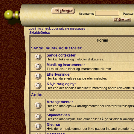
Username:
Passwor
Log in to check your private messages
SkjaldeDebat
Forum
Sange, musik og historier
Sange og tekster
Her kan tekster og melodier diskuteres.
Musik og instrumenter
Til musikalske ideer og instrumentteknik mm.
Efterlysninger
Her kan du efterlyse sange eller melodier.
KÃ¸b, salg og byt
Her kan der handles med instrumenter og andre relevante tin
Andet
Arrangementer
Her kan man opslÃ¥ arrangementer der relaterer til rollespil
musik.
Skjaldetavlen
Her kan man tilbyde sine evner eller sÃ¸ge skjalde til arrang
Diverse
Hvis der er nogle emner der ikke passer ind andre steder ka