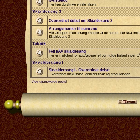
GÃ¦stebog
Her kan du skrive en lille hilsen.
Skjaldesang 3
Overordnet debat om Skjaldesang 3
Arrangementer til numrene
Her arbejdes med arrangementer af de numre, der skal indspi
Skjaldesang 3
Teknik
Fejl pÃ¥ skjaldesang
Her er mulighed for at pÃ¥pege fejl og mulige forbedringer 
Skvaldersang I
Skvaldersang I - Overordnet debat
Overordnet diskussion, generel snak og produktionen
[
]
View unanswered posts