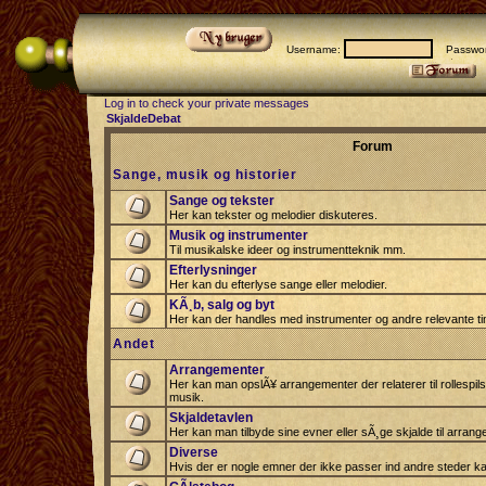
Username:
Passwor
Log in to check your private messages
SkjaldeDebat
Forum
Sange, musik og historier
Sange og tekster
Her kan tekster og melodier diskuteres.
Musik og instrumenter
Til musikalske ideer og instrumentteknik mm.
Efterlysninger
Her kan du efterlyse sange eller melodier.
KÃ¸b, salg og byt
Her kan der handles med instrumenter og andre relevante tin
Andet
Arrangementer
Her kan man opslÃ¥ arrangementer der relaterer til rollespil
musik.
Skjaldetavlen
Her kan man tilbyde sine evner eller sÃ¸ge skjalde til arrang
Diverse
Hvis der er nogle emner der ikke passer ind andre steder ka