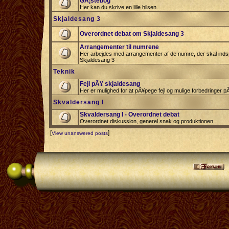
GÃ¦stebog
Her kan du skrive en lille hilsen.
Skjaldesang 3
Overordnet debat om Skjaldesang 3
Arrangementer til numrene
Her arbejdes med arrangementer af de numre, der skal indspi
Skjaldesang 3
Teknik
Fejl pÃ¥ skjaldesang
Her er mulighed for at pÃ¥pege fejl og mulige forbedringer 
Skvaldersang I
Skvaldersang I - Overordnet debat
Overordnet diskussion, generel snak og produktionen
[
]
View unanswered posts