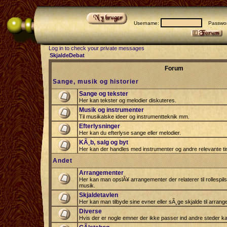
Username:
Passwor
Log in to check your private messages
SkjaldeDebat
Forum
Sange, musik og historier
Sange og tekster
Her kan tekster og melodier diskuteres.
Musik og instrumenter
Til musikalske ideer og instrumentteknik mm.
Efterlysninger
Her kan du efterlyse sange eller melodier.
KÃ¸b, salg og byt
Her kan der handles med instrumenter og andre relevante tin
Andet
Arrangementer
Her kan man opslÃ¥ arrangementer der relaterer til rollespil
musik.
Skjaldetavlen
Her kan man tilbyde sine evner eller sÃ¸ge skjalde til arrang
Diverse
Hvis der er nogle emner der ikke passer ind andre steder ka