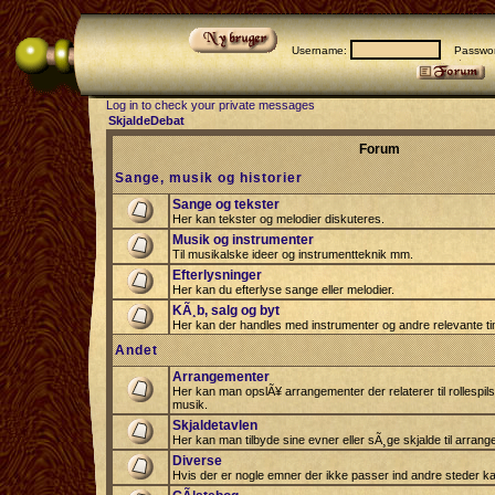
Username:
Passwor
Log in to check your private messages
SkjaldeDebat
Forum
Sange, musik og historier
Sange og tekster
Her kan tekster og melodier diskuteres.
Musik og instrumenter
Til musikalske ideer og instrumentteknik mm.
Efterlysninger
Her kan du efterlyse sange eller melodier.
KÃ¸b, salg og byt
Her kan der handles med instrumenter og andre relevante tin
Andet
Arrangementer
Her kan man opslÃ¥ arrangementer der relaterer til rollespil
musik.
Skjaldetavlen
Her kan man tilbyde sine evner eller sÃ¸ge skjalde til arrang
Diverse
Hvis der er nogle emner der ikke passer ind andre steder ka