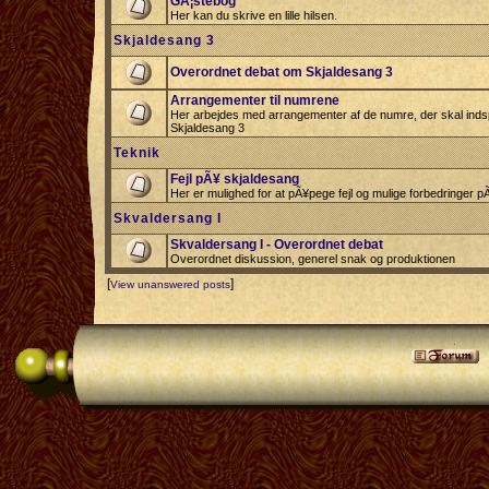
GÃ¦stebog
Her kan du skrive en lille hilsen.
Skjaldesang 3
Overordnet debat om Skjaldesang 3
Arrangementer til numrene
Her arbejdes med arrangementer af de numre, der skal indspi
Skjaldesang 3
Teknik
Fejl pÃ¥ skjaldesang
Her er mulighed for at pÃ¥pege fejl og mulige forbedringer 
Skvaldersang I
Skvaldersang I - Overordnet debat
Overordnet diskussion, generel snak og produktionen
[
]
View unanswered posts