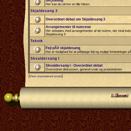
GÃ¦stebog
Her kan du skrive en lille hilsen.
Skjaldesang 3
Overordnet debat om Skjaldesang 3
Arrangementer til numrene
Her arbejdes med arrangementer af de numre, der skal indspi
Skjaldesang 3
Teknik
Fejl pÃ¥ skjaldesang
Her er mulighed for at pÃ¥pege fejl og mulige forbedringer 
Skvaldersang I
Skvaldersang I - Overordnet debat
Overordnet diskussion, generel snak og produktionen
[
]
View unanswered posts