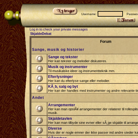
Username:
Passwor
Log in to check your private messages
SkjaldeDebat
Forum
Sange, musik og historier
Sange og tekster
Her kan tekster og melodier diskuteres.
Musik og instrumenter
Til musikalske ideer og instrumentteknik mm.
Efterlysninger
Her kan du efterlyse sange eller melodier.
KÃ¸b, salg og byt
Her kan der handles med instrumenter og andre relevante tin
Andet
Arrangementer
Her kan man opslÃ¥ arrangementer der relaterer til rollespil
musik.
Skjaldetavlen
Her kan man tilbyde sine evner eller sÃ¸ge skjalde til arrang
Diverse
Hvis der er nogle emner der ikke passer ind andre steder ka