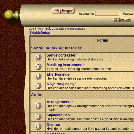
Username:
Passwor
Log in to check your private messages
SkjaldeDebat
Forum
Sange, musik og historier
Sange og tekster
Her kan tekster og melodier diskuteres.
Musik og instrumenter
Til musikalske ideer og instrumentteknik mm.
Efterlysninger
Her kan du efterlyse sange eller melodier.
KÃ¸b, salg og byt
Her kan der handles med instrumenter og andre relevante tin
Andet
Arrangementer
Her kan man opslÃ¥ arrangementer der relaterer til rollespil
musik.
Skjaldetavlen
Her kan man tilbyde sine evner eller sÃ¸ge skjalde til arrang
Diverse
Hvis der er nogle emner der ikke passer ind andre steder ka