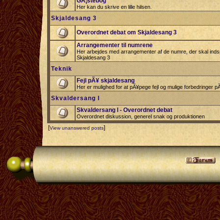
GÃ¦stebog
Her kan du skrive en lille hilsen.
Skjaldesang 3
Overordnet debat om Skjaldesang 3
Arrangementer til numrene
Her arbejdes med arrangementer af de numre, der skal indspi
Skjaldesang 3
Teknik
Fejl pÃ¥ skjaldesang
Her er mulighed for at pÃ¥pege fejl og mulige forbedringer 
Skvaldersang I
Skvaldersang I - Overordnet debat
Overordnet diskussion, generel snak og produktionen
[
]
View unanswered posts