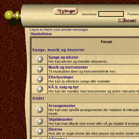
Username:
Passwor
Log in to check your private messages
SkjaldeDebat
Forum
Sange, musik og historier
Sange og tekster
Her kan tekster og melodier diskuteres.
Musik og instrumenter
Til musikalske ideer og instrumentteknik mm.
Efterlysninger
Her kan du efterlyse sange eller melodier.
KÃ¸b, salg og byt
Her kan der handles med instrumenter og andre relevante tin
Andet
Arrangementer
Her kan man opslÃ¥ arrangementer der relaterer til rollespil
musik.
Skjaldetavlen
Her kan man tilbyde sine evner eller sÃ¸ge skjalde til arrang
Diverse
Hvis der er nogle emner der ikke passer ind andre steder ka