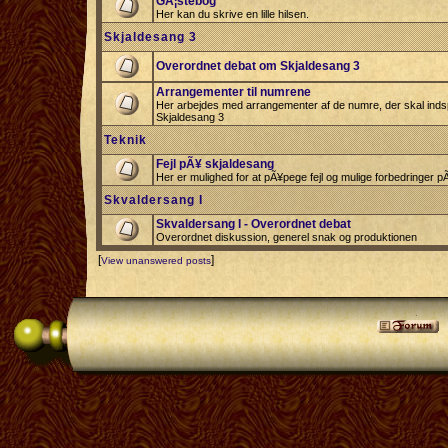
GÃ¦stebog
Her kan du skrive en lille hilsen.
Skjaldesang 3
Overordnet debat om Skjaldesang 3
Arrangementer til numrene
Her arbejdes med arrangementer af de numre, der skal indspi
Skjaldesang 3
Teknik
Fejl pÃ¥ skjaldesang
Her er mulighed for at pÃ¥pege fejl og mulige forbedringer 
Skvaldersang I
Skvaldersang I - Overordnet debat
Overordnet diskussion, generel snak og produktionen
[
]
View unanswered posts