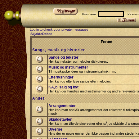
Username:
Passwor
Log in to check your private messages
SkjaldeDebat
Forum
Sange, musik og historier
Sange og tekster
Her kan tekster og melodier diskuteres.
Musik og instrumenter
Til musikalske ideer og instrumentteknik mm.
Efterlysninger
Her kan du efterlyse sange eller melodier.
KÃ¸b, salg og byt
Her kan der handles med instrumenter og andre relevante tin
Andet
Arrangementer
Her kan man opslÃ¥ arrangementer der relaterer til rollespil
musik.
Skjaldetavlen
Her kan man tilbyde sine evner eller sÃ¸ge skjalde til arrang
Diverse
Hvis der er nogle emner der ikke passer ind andre steder ka