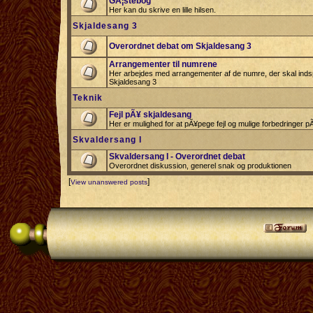
GÃ¦stebog
Her kan du skrive en lille hilsen.
Skjaldesang 3
Overordnet debat om Skjaldesang 3
Arrangementer til numrene
Her arbejdes med arrangementer af de numre, der skal indspi
Skjaldesang 3
Teknik
Fejl pÃ¥ skjaldesang
Her er mulighed for at pÃ¥pege fejl og mulige forbedringer 
Skvaldersang I
Skvaldersang I - Overordnet debat
Overordnet diskussion, generel snak og produktionen
[
]
View unanswered posts