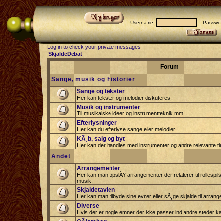
Username:
Passwor
Log in to check your private messages
SkjaldeDebat
Forum
Sange, musik og historier
Sange og tekster
Her kan tekster og melodier diskuteres.
Musik og instrumenter
Til musikalske ideer og instrumentteknik mm.
Efterlysninger
Her kan du efterlyse sange eller melodier.
KÃ¸b, salg og byt
Her kan der handles med instrumenter og andre relevante tin
Andet
Arrangementer
Her kan man opslÃ¥ arrangementer der relaterer til rollespil
musik.
Skjaldetavlen
Her kan man tilbyde sine evner eller sÃ¸ge skjalde til arrang
Diverse
Hvis der er nogle emner der ikke passer ind andre steder ka