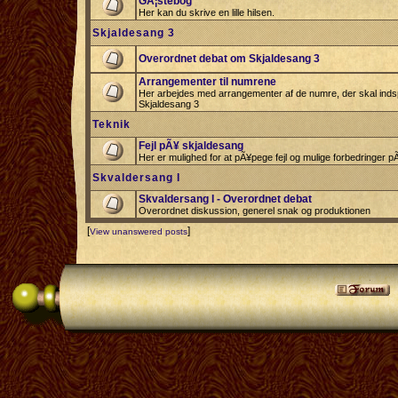
GÃ¦stebog
Her kan du skrive en lille hilsen.
Skjaldesang 3
Overordnet debat om Skjaldesang 3
Arrangementer til numrene
Her arbejdes med arrangementer af de numre, der skal indspi
Skjaldesang 3
Teknik
Fejl pÃ¥ skjaldesang
Her er mulighed for at pÃ¥pege fejl og mulige forbedringer 
Skvaldersang I
Skvaldersang I - Overordnet debat
Overordnet diskussion, generel snak og produktionen
[
]
View unanswered posts