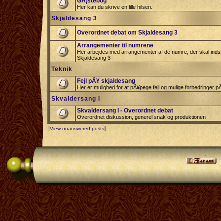
GÃ¦stebog
Her kan du skrive en lille hilsen.
Skjaldesang 3
Overordnet debat om Skjaldesang 3
Arrangementer til numrene
Her arbejdes med arrangementer af de numre, der skal indspi
Skjaldesang 3
Teknik
Fejl pÃ¥ skjaldesang
Her er mulighed for at pÃ¥pege fejl og mulige forbedringer 
Skvaldersang I
Skvaldersang I - Overordnet debat
Overordnet diskussion, generel snak og produktionen
[
]
View unanswered posts