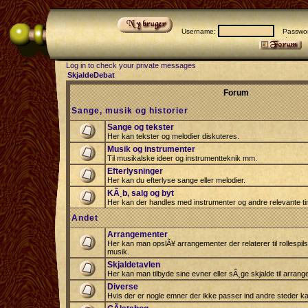
Username:
Passwor
Log in to check your private messages
SkjaldeDebat
Forum
Sange, musik og historier
Sange og tekster
Her kan tekster og melodier diskuteres.
Musik og instrumenter
Til musikalske ideer og instrumentteknik mm.
Efterlysninger
Her kan du efterlyse sange eller melodier.
KÃ¸b, salg og byt
Her kan der handles med instrumenter og andre relevante tin
Andet
Arrangementer
Her kan man opslÃ¥ arrangementer der relaterer til rollespil
musik.
Skjaldetavlen
Her kan man tilbyde sine evner eller sÃ¸ge skjalde til arrang
Diverse
Hvis der er nogle emner der ikke passer ind andre steder ka