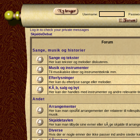
Username:
Passwor
Log in to check your private messages
SkjaldeDebat
Forum
Sange, musik og historier
Sange og tekster
Her kan tekster og melodier diskuteres.
Musik og instrumenter
Til musikalske ideer og instrumentteknik mm.
Efterlysninger
Her kan du efterlyse sange eller melodier.
KÃ¸b, salg og byt
Her kan der handles med instrumenter og andre relevante tin
Andet
Arrangementer
Her kan man opslÃ¥ arrangementer der relaterer til rollespil
musik.
Skjaldetavlen
Her kan man tilbyde sine evner eller sÃ¸ge skjalde til arrang
Diverse
Hvis der er nogle emner der ikke passer ind andre steder ka