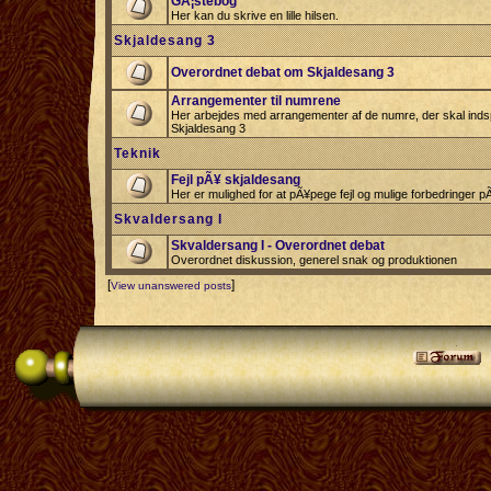
GÃ¦stebog
Her kan du skrive en lille hilsen.
Skjaldesang 3
Overordnet debat om Skjaldesang 3
Arrangementer til numrene
Her arbejdes med arrangementer af de numre, der skal indspi
Skjaldesang 3
Teknik
Fejl pÃ¥ skjaldesang
Her er mulighed for at pÃ¥pege fejl og mulige forbedringer 
Skvaldersang I
Skvaldersang I - Overordnet debat
Overordnet diskussion, generel snak og produktionen
[
]
View unanswered posts