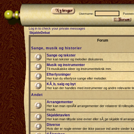
Username:
Passwor
Log in to check your private messages
SkjaldeDebat
Forum
Sange, musik og historier
Sange og tekster
Her kan tekster og melodier diskuteres.
Musik og instrumenter
Til musikalske ideer og instrumentteknik mm.
Efterlysninger
Her kan du efterlyse sange eller melodier.
KÃ¸b, salg og byt
Her kan der handles med instrumenter og andre relevante tin
Andet
Arrangementer
Her kan man opslÃ¥ arrangementer der relaterer til rollespil
musik.
Skjaldetavlen
Her kan man tilbyde sine evner eller sÃ¸ge skjalde til arrang
Diverse
Hvis der er nogle emner der ikke passer ind andre steder ka