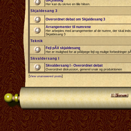
GÃ¦stebog
Her kan du skrive en lille hilsen.
Skjaldesang 3
Overordnet debat om Skjaldesang 3
Arrangementer til numrene
Her arbejdes med arrangementer af de numre, der skal indspi
Skjaldesang 3
Teknik
Fejl pÃ¥ skjaldesang
Her er mulighed for at pÃ¥pege fejl og mulige forbedringer 
Skvaldersang I
Skvaldersang I - Overordnet debat
Overordnet diskussion, generel snak og produktionen
[
]
View unanswered posts