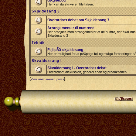
GÃ¦stebog
Her kan du skrive en lille hilsen.
Skjaldesang 3
Overordnet debat om Skjaldesang 3
Arrangementer til numrene
Her arbejdes med arrangementer af de numre, der skal indspi
Skjaldesang 3
Teknik
Fejl pÃ¥ skjaldesang
Her er mulighed for at pÃ¥pege fejl og mulige forbedringer 
Skvaldersang I
Skvaldersang I - Overordnet debat
Overordnet diskussion, generel snak og produktionen
[
]
View unanswered posts