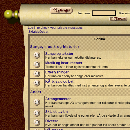
Username:
Passwor
Log in to check your private messages
SkjaldeDebat
Forum
Sange, musik og historier
Sange og tekster
Her kan tekster og melodier diskuteres.
Musik og instrumenter
Til musikalske ideer og instrumentteknik mm.
Efterlysninger
Her kan du efterlyse sange eller melodier.
KÃ¸b, salg og byt
Her kan der handles med instrumenter og andre relevante tin
Andet
Arrangementer
Her kan man opslÃ¥ arrangementer der relaterer til rollespil
musik.
Skjaldetavlen
Her kan man tilbyde sine evner eller sÃ¸ge skjalde til arrang
Diverse
Hvis der er nogle emner der ikke passer ind andre steder ka