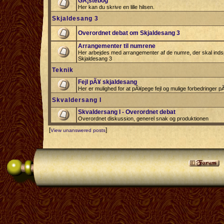
GÃ¦stebog
Her kan du skrive en lille hilsen.
Skjaldesang 3
Overordnet debat om Skjaldesang 3
Arrangementer til numrene
Her arbejdes med arrangementer af de numre, der skal indspi
Skjaldesang 3
Teknik
Fejl pÃ¥ skjaldesang
Her er mulighed for at pÃ¥pege fejl og mulige forbedringer 
Skvaldersang I
Skvaldersang I - Overordnet debat
Overordnet diskussion, generel snak og produktionen
[
]
View unanswered posts