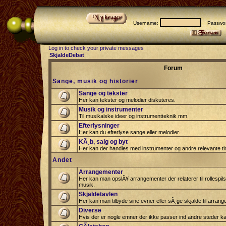
Username:
Passwor
Log in to check your private messages
SkjaldeDebat
Forum
Sange, musik og historier
Sange og tekster
Her kan tekster og melodier diskuteres.
Musik og instrumenter
Til musikalske ideer og instrumentteknik mm.
Efterlysninger
Her kan du efterlyse sange eller melodier.
KÃ¸b, salg og byt
Her kan der handles med instrumenter og andre relevante tin
Andet
Arrangementer
Her kan man opslÃ¥ arrangementer der relaterer til rollespil
musik.
Skjaldetavlen
Her kan man tilbyde sine evner eller sÃ¸ge skjalde til arrang
Diverse
Hvis der er nogle emner der ikke passer ind andre steder ka