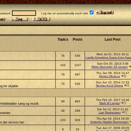
sword:
Log me on automatically each visit
Topics
Posts
Last Post
Wed Jul 31, 2013 19:11
76
536
Liselle Angelique Evers Krog Aww
Sun Oct 20, 2013 3:36
104
1107
Rikke Munchkin SÃ¸rensen
Thu Jan 09, 2014 14:47
79
487
Morten Musicus
Sun Jun 22, 2014 12:53
70
526
Nicolas Koch-Simms
g for skjalde
Thu Feb 16, 2017 14:46
99
883
Mark W Langer
s/middelalder sang og musik.
Sat Jul 13, 2013 21:42
49
299
Lise Rasmussen
ementer.
Thu Apr 03, 2014 19:28
120
929
Amanda Natalie Rasmussen
n det skrives her.
Tue Jun 17, 2008 20:25
9
25