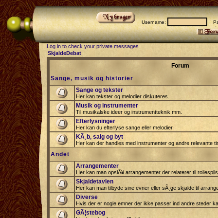
Username:
Pas
Log in to check your private messages
SkjaldeDebat
Forum
Sange, musik og historier
Sange og tekster
Her kan tekster og melodier diskuteres.
Musik og instrumenter
Til musikalske ideer og instrumentteknik mm.
Efterlysninger
Her kan du efterlyse sange eller melodier.
KÃ¸b, salg og byt
Her kan der handles med instrumenter og andre relevante tin
Andet
Arrangementer
Her kan man opslÃ¥ arrangementer der relaterer til rollespil
Skjaldetavlen
Her kan man tilbyde sine evner eller sÃ¸ge skjalde til arrang
Diverse
Hvis der er nogle emner der ikke passer ind andre steder ka
GÃ¦stebog