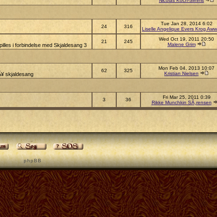
Nicolas Koch-Simms
Tue Jan 28, 2014 6:02
24
316
Liselle Angelique Evers Krog Aww
Wed Oct 19, 2011 20:50
21
245
Malene Grim
illes i forbindelse med Skjaldesang 3
Mon Feb 04, 2013 10:07
62
325
Kristian Nielsen
pÃ¥ skjaldesang
Fri Mar 25, 2011 0:39
3
36
Rikke Munchkin SÃ¸rensen
p h p B B