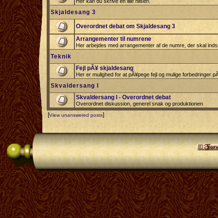
Her kan du skrive en lille hilsen.
Skjaldesang 3
Overordnet debat om Skjaldesang 3
Arrangementer til numrene
Her arbejdes med arrangementer af de numre, der skal indsp
Teknik
Fejl pÃ¥ skjaldesang
Her er mulighed for at pÃ¥pege fejl og mulige forbedringer 
Skvaldersang I
Skvaldersang I - Overordnet debat
Overordnet diskussion, generel snak og produktionen
[
]
View unanswered posts