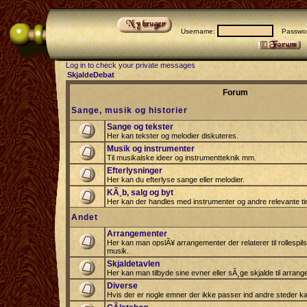
Username:
Passwor
Log in to check your private messages
SkjaldeDebat
Forum
Sange, musik og historier
Sange og tekster
Her kan tekster og melodier diskuteres.
Musik og instrumenter
Til musikalske ideer og instrumentteknik mm.
Efterlysninger
Her kan du efterlyse sange eller melodier.
KÃ¸b, salg og byt
Her kan der handles med instrumenter og andre relevante tin
Andet
Arrangementer
Her kan man opslÃ¥ arrangementer der relaterer til rollespil
musik.
Skjaldetavlen
Her kan man tilbyde sine evner eller sÃ¸ge skjalde til arrang
Diverse
Hvis der er nogle emner der ikke passer ind andre steder ka