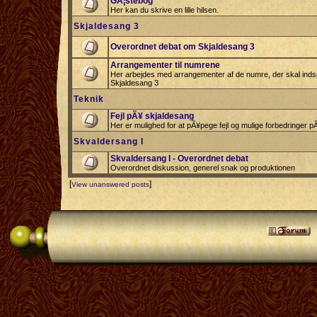
GÃ¦stebog
Her kan du skrive en lille hilsen.
Skjaldesang 3
Overordnet debat om Skjaldesang 3
Arrangementer til numrene
Her arbejdes med arrangementer af de numre, der skal indspi
Skjaldesang 3
Teknik
Fejl pÃ¥ skjaldesang
Her er mulighed for at pÃ¥pege fejl og mulige forbedringer 
Skvaldersang I
Skvaldersang I - Overordnet debat
Overordnet diskussion, generel snak og produktionen
[
]
View unanswered posts