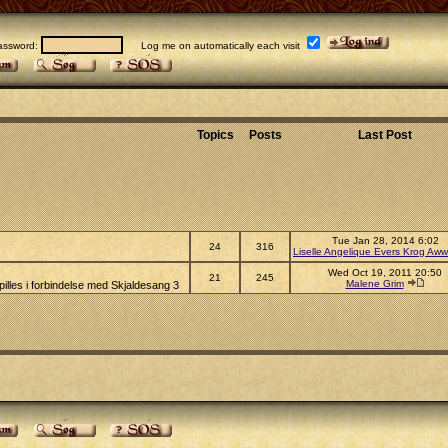
sword:
Log me on automatically each visit
Topics
Posts
Last Post
Tue Jan 28, 2014 6:02
24
316
Liselle Angelique Evers Krog Aww
Wed Oct 19, 2011 20:50
21
245
Malene Grim
illes i forbindelse med Skjaldesang 3