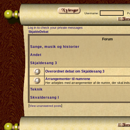
Username:
Pas
Log in to check your private messages
SkjaldeDebat
Forum
Sange, musik og historier
Andet
Skjaldesang 3
Overordnet debat om Skjaldesang 3
Arrangementer til numrene
Her arbejdes med arrangementer af de numre, der skal indsp
Teknik
Skvaldersang I
[
]
View unanswered posts