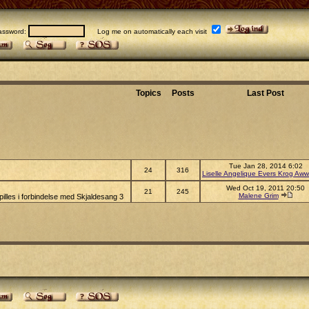
sword:
Log me on automatically each visit
Topics
Posts
Last Post
Tue Jan 28, 2014 6:02
24
316
Liselle Angelique Evers Krog Aww
Wed Oct 19, 2011 20:50
21
245
Malene Grim
illes i forbindelse med Skjaldesang 3