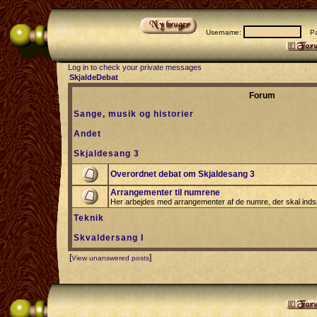
Username:
Pas
Log in to check your private messages
SkjaldeDebat
Forum
Sange, musik og historier
Andet
Skjaldesang 3
Overordnet debat om Skjaldesang 3
Arrangementer til numrene
Her arbejdes med arrangementer af de numre, der skal indsp
Teknik
Skvaldersang I
[
]
View unanswered posts