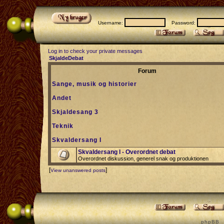
Username:
Password:
Log in to check your private messages
SkjaldeDebat
Forum
Sange, musik og historier
Andet
Skjaldesang 3
Teknik
Skvaldersang I
Skvaldersang I - Overordnet debat
Overordnet diskussion, generel snak og produktionen
[
]
View unanswered posts
p h p B B