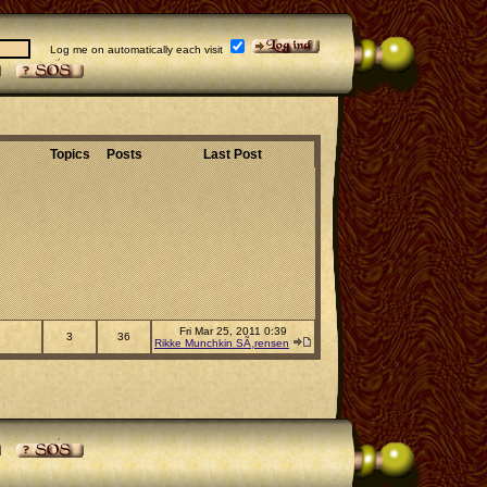
Log me on automatically each visit
Topics
Posts
Last Post
Fri Mar 25, 2011 0:39
3
36
Rikke Munchkin SÃ¸rensen