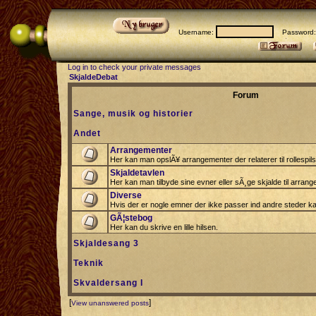
Username:
Password
Log in to check your private messages
SkjaldeDebat
Forum
Sange, musik og historier
Andet
Arrangementer
Her kan man opslÃ¥ arrangementer der relaterer til rollespil
Skjaldetavlen
Her kan man tilbyde sine evner eller sÃ¸ge skjalde til arrang
Diverse
Hvis der er nogle emner der ikke passer ind andre steder ka
GÃ¦stebog
Her kan du skrive en lille hilsen.
Skjaldesang 3
Teknik
Skvaldersang I
[
]
View unanswered posts