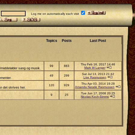
:
Log me on automatically each visit
Topics
Posts
Last Post
Thu Feb 16, 2017 14:46
99
883
Mark W Langer
s/middelalder sang og musik.
Sat Jul 13, 2013 21:42
49
299
Lise Rasmussen
ementer.
Thu Apr 03, 2014 19:28
120
929
Amanda Natalie Rasmussen
n det skrives her.
Tue Jun 17, 2008 20:25
9
25
Nicolas Koch-Simms