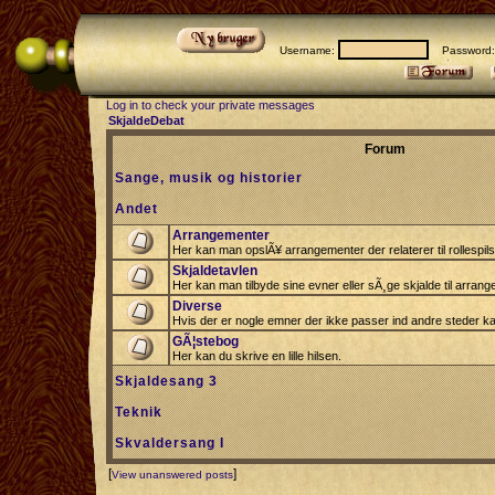
Username:
Password
Log in to check your private messages
SkjaldeDebat
Forum
Sange, musik og historier
Andet
Arrangementer
Her kan man opslÃ¥ arrangementer der relaterer til rollespil
Skjaldetavlen
Her kan man tilbyde sine evner eller sÃ¸ge skjalde til arrang
Diverse
Hvis der er nogle emner der ikke passer ind andre steder ka
GÃ¦stebog
Her kan du skrive en lille hilsen.
Skjaldesang 3
Teknik
Skvaldersang I
[
]
View unanswered posts