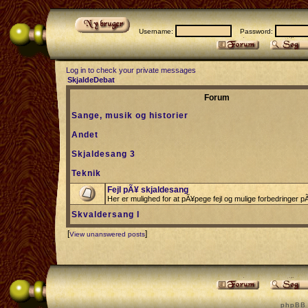
Username:
Password:
Log in to check your private messages
SkjaldeDebat
Forum
Sange, musik og historier
Andet
Skjaldesang 3
Teknik
Fejl pÃ¥ skjaldesang
Her er mulighed for at pÃ¥pege fejl og mulige forbedringer 
Skvaldersang I
[
]
View unanswered posts
p h p B B